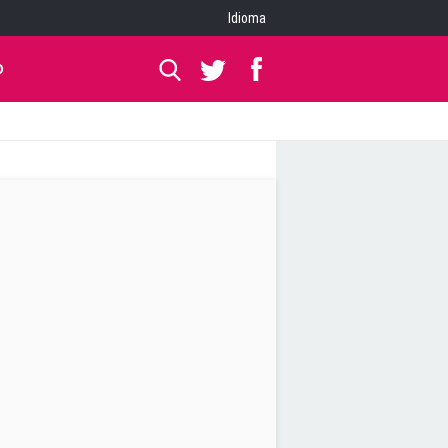
Idioma
O