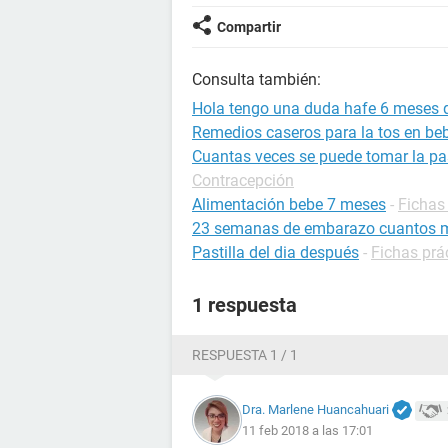
Compartir
Consulta también:
Hola tengo una duda hafe 6 meses q
Remedios caseros para la tos en be
Cuantas veces se puede tomar la pas
Contracepción
Alimentación bebe 7 meses
-
Fichas 
23 semanas de embarazo cuantos 
Pastilla del dia después
-
Fichas prá
1 respuesta
RESPUESTA 1 / 1
Dra. Marlene Huancahuari
11 feb 2018 a las 17:01