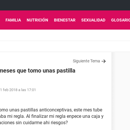
FAMILIA
NUTRICIÓN
BIENESTAR
SEXUALIDAD
GLOSARI
Siguiente Tema
meses que tomo unas pastilla
1 feb 2018 a las 17:01
mo unas pastillas anticonceptivas, este mes tube
a mi regla. Al finalizar mi regla enpece una caja y
aciones sin cuidarme ahi riesgos?