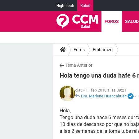
High-Tech
Salud
FOROS
SALUD
Foros
Embarazo
Tema Anterior
Hola tengo una duda hafe 6 
clau
- 11 feb 2018 a las 09:21
Dra. Marlene Huancahuari
-
1
Hola,
Tengo una duda hace 6 meses qur to
10 dias de descanso por que no bajab
a las 2 semanas de la toma tube rel