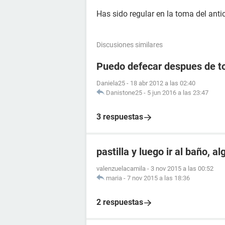
Has sido regular en la toma del ant
Discusiones similares
Puedo defecar despues de to
Daniela25
-
18 abr 2012 a las 02:40
Danistone25
-
5 jun 2016 a las 23:47
3 respuestas
pastilla y luego ir al baño, a
valenzuelacamila
-
3 nov 2015 a las 00:52
maria
-
7 nov 2015 a las 18:36
2 respuestas