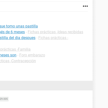
ue tomo unas pastilla
bés de 6 meses
-
Fichas prácticas -Ideas recibidas
tilla del dia despues
-
Fichas prácticas -
prácticas -Familia
meses son
-
Foro embarazo
cticas -Contracepción
29.005