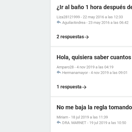
¿Ir al baño 1 hora después de
Liza28121999
-
22 may 2016 a las 12:33
AguilarAndrea
-
23 may 2016 a las 06:42
2 respuestas
Hola, quisiera saber cuanto
Amparo28
-
4 nov 2019 a las 04:19
Hermanamayor
-
4 nov 2019 a las 09:01
1 respuesta
No me baja la regla tomando 
Miriam
-
18 jul 2019 a las 11:39
DRA. MARNET
-
19 jul 2019 a las 10:50