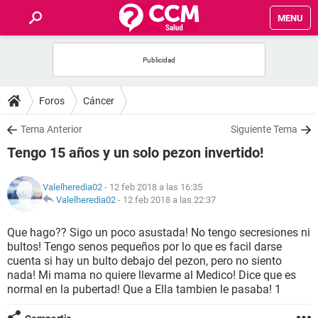
MENU
INICIO
FOROS
Foros
Cáncer
SALUD
Tema Anterior
Siguiente Tema
Tengo 15 años y un solo pezon invertido!
FAMILIA
Valelheredia02
- 12 feb 2018 a las 16:35
NUTRICIÓN
Valelheredia02
-
12 feb 2018 a las 22:37
Que hago?? Sigo un poco asustada! No tengo secresiones ni
BIENESTAR
bultos! Tengo senos pequeños por lo que es facil darse
cuenta si hay un bulto debajo del pezon, pero no siento
SEXUALIDAD
nada! Mi mama no quiere llevarme al Medico! Dice que es
normal en la pubertad! Que a Ella tambien le pasaba! 1
GLOSARIO