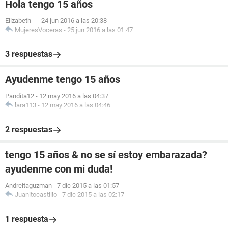
Hola tengo 15 años
Elizabeth_-
-
24 jun 2016 a las 20:38
MujeresVoceras
-
25 jun 2016 a las 01:47
3 respuestas
Ayudenme tengo 15 años
Pandita12
-
12 may 2016 a las 04:37
lara113
-
12 may 2016 a las 04:46
2 respuestas
tengo 15 años & no se sí estoy embarazada?
ayudenme con mi duda!
Andreitaguzman
-
7 dic 2015 a las 01:57
Juanitocastillo
-
7 dic 2015 a las 02:17
1 respuesta