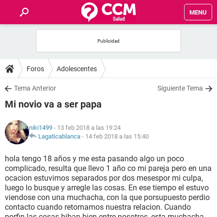
MENU
INICIO
FOROS
Foros
Adolescentes
SALUD
Tema Anterior
Siguiente Tema
Mi novio va a ser papa
FAMILIA
niki1499
- 13 feb 2018 a las 19:24
NUTRICIÓN
Lagaticablanca
-
14 feb 2018 a las 15:40
hola tengo 18 años y me esta pasando algo un poco
BIENESTAR
complicado, resulta que llevo 1 año co mi pareja pero en una
ocacion estuvimos separados por dos mesespor mi culpa,
SEXUALIDAD
luego lo busque y arregle las cosas. En ese tiempo el estuvo
viendose con una muchacha, con la que porsupuesto perdio
contacto cuando retomamos nuestra relacion. Cuando
GLOSARIO
porfin las cosas hiban bien entre nosotros, esta muchacha