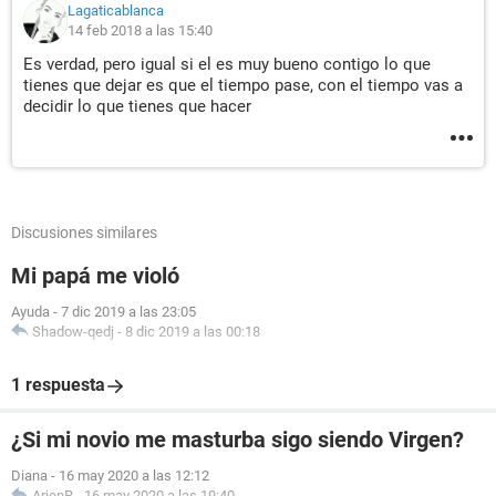
Lagaticablanca
14 feb 2018 a las 15:40
Es verdad, pero igual si el es muy bueno contigo lo que
tienes que dejar es que el tiempo pase, con el tiempo vas a
decidir lo que tienes que hacer
Discusiones similares
Mi papá me violó
Ayuda
-
7 dic 2019 a las 23:05
Shadow-qedj
-
8 dic 2019 a las 00:18
1 respuesta
¿Si mi novio me masturba sigo siendo Virgen?
Diana
-
16 may 2020 a las 12:12
ArjenR
-
16 may 2020 a las 19:40