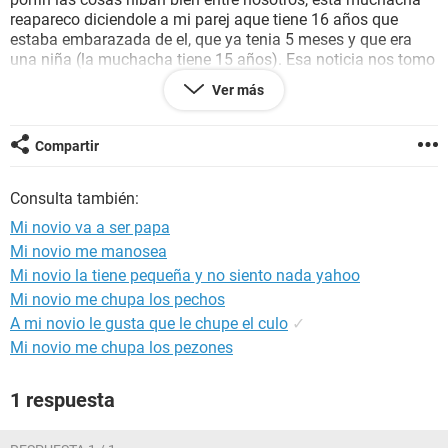
reapareco diciendole a mi parej aque tiene 16 años que
estaba embarazada de el, que ya tenia 5 meses y que era
una niña (la muchacha tiene 15 años). Esa noticia nos tomo
por sorpresa a todos, y aunque el me dice que me quiere a
Ver más
mi y que eso no va a afectar nuestra relacion yo no estoy
llevando muy bien la idea de que va a tener una hijo. Pero no
quiero separarme de el, aunque me aterra pensar que pasara
Compartir
cuando la
bebe
nasca, nace en mayo. Por favor necesito
ayudaaaaaaaaa, aconcejenme estoy muy mal, creo que
Consulta también:
puede ser por la edad y porque aun no tengo la madurez
suficiente para afrontar estas cosas, ustedes que creen, no
Mi novio va a ser papa
me veo de madrastra, pero el no me engaño en ningun
Mi novio me manosea
momento, fue una mala jugada del destino.
Mi novio la tiene pequeña y no siento nada yahoo
Mi novio me chupa los pechos
A mi novio le gusta que le chupe el culo
✓
Mi novio me chupa los pezones
1 respuesta