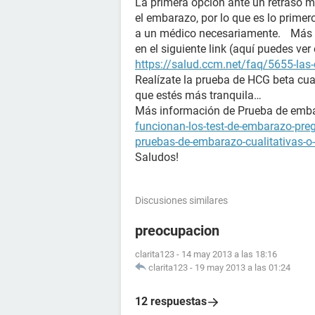
La primera opción ante un retraso m
el embarazo, por lo que es lo prime
a un médico necesariamente. Más i
en el siguiente link (aquí puedes ver
https://salud.ccm.net/faq/5655-las-
Realízate la prueba de HCG beta cua
que estés más tranquila…
Más información de Prueba de e
funcionan-los-test-de-embarazo-pre
pruebas-de-embarazo-cualitativas-o-
Saludos!
Discusiones similares
preocupacion
clarita123
-
14 may 2013 a las 18:16
clarita123
-
19 may 2013 a las 01:24
12 respuestas