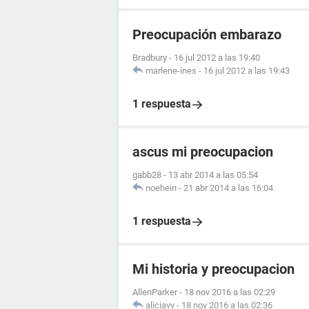
Preocupación embarazo
Bradbury
-
16 jul 2012 a las 19:40
marlene-ines
-
16 jul 2012 a las 19:43
1 respuesta
ascus mi preocupacion
gabb28
-
13 abr 2014 a las 05:54
noehein
-
21 abr 2014 a las 16:04
1 respuesta
Mi historia y preocupacion
AllenParker
-
18 nov 2016 a las 02:29
aliciavv
-
18 nov 2016 a las 02:36