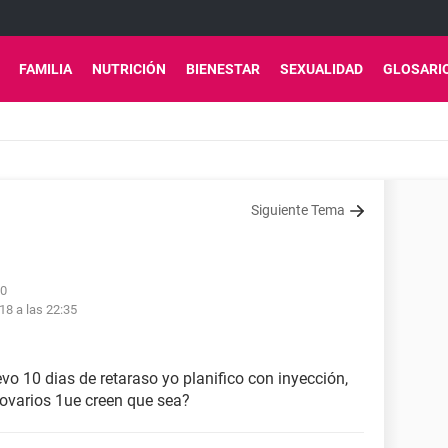
FAMILIA
NUTRICIÓN
BIENESTAR
SEXUALIDAD
GLOSARI
Siguiente Tema
50
18 a las 22:35
o 10 dias de retaraso yo planifico con inyección,
ovarios 1ue creen que sea?