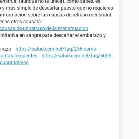
enstrual (aunque no la única), como sabes, es
ro y más simple de descartar puesto que no requieres
nformación sobre las causas de retraso menstrual
 esas otras causas):
causas-de-un-retraso-de-la-menstruacion
ntitativa en sangre para descartar el embarazo y
mbarazo
https://salud.ccm.net/faq/256-como-
guntas-frecuentes
https://salud.ccm.net/faq/6055-
cuantitativas