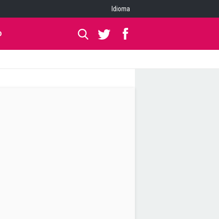
Idioma
O