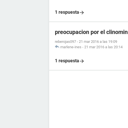
1 respuesta
preocupacion por el clinomin
reberojas097
-
21 mar 2016 a las 19:09
marlene-ines
-
21 mar 2016 a las 20:14
1 respuesta