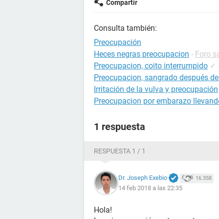
Compartir
Consulta también:
Preocupación
Heces negras preocupacion
-
Foro s
Preocupacion, coito interrumpido
✓
Preocupacion, sangrado después de
Irritación de la vulva y preocupación
Preocupacion por embarazo llevando
1 respuesta
RESPUESTA 1 / 1
Dr. Joseph Exebio
16.358
14 feb 2018 a las 22:35
Hola!