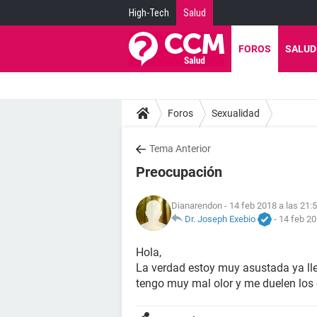
High-Tech
Salud
FOROS
SALUD
Foros
Sexualidad
Tema Anterior
Preocupación
Dianarendon
- 14 feb 2018 a las 21:
Dr. Joseph Exebio
-
14 feb 20
Hola,
La verdad estoy muy asustada ya llev
tengo muy mal olor y me duelen los 