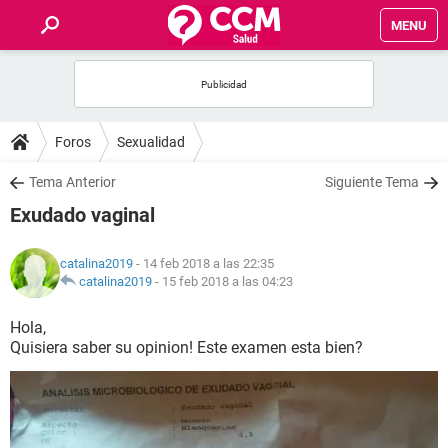
MENU
INICIO
FOROS
Foros
Sexualidad
SALUD
Tema Anterior
Siguiente Tema
Exudado vaginal
FAMILIA
catalina2019
- 14 feb 2018 a las 22:35
NUTRICIÓN
catalina2019
-
15 feb 2018 a las 04:23
Hola,
BIENESTAR
Quisiera saber su opinion! Este examen esta bien?
SEXUALIDAD
GLOSARIO