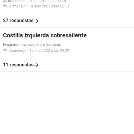
Ay que dolor!!
-
21 jul 2012 a las 09:28
Dr.manzur
-
18 may 2023 a las 22:51
27 respuestas
Costilla izquierda sobresaliente
bxaguirre
-
24 nov 2012 a las 00:46
Juandiego
-
15 ene 2022 a las 04:29
11 respuestas