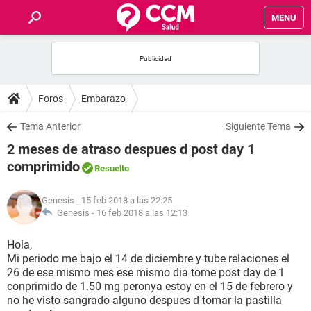
MENU
INICIO
FOROS
Foros
Embarazo
SALUD
Tema Anterior
Siguiente Tema
2 meses de atraso despues d post day 1
FAMILIA
comprimido
Resuelto
NUTRICIÓN
Genesis
- 15 feb 2018 a las 22:25
Genesis -
16 feb 2018 a las 12:13
BIENESTAR
Hola,
Mi periodo me bajo el 14 de diciembre y tube relaciones el
SEXUALIDAD
26 de ese mismo mes ese mismo dia tome post day de 1
conprimido de 1.50 mg peronya estoy en el 15 de febrero y
no he visto sangrado alguno despues d tomar la pastilla
GLOSARIO