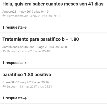
Hola, quisiera saber cuantos meses son 41 dias
Amparo28
-
4 nov 2019 a las 04:19
Hermanamayor
-
4 nov 2019 a las 09:01
1 respuesta
Tratamiento para paratifico b + 1.80
JostrinidadAispuroLeon
-
8 ago 2018 a las 05:30
Dr.Josh
-
8 ago 2018 a las 05:40
1 respuesta
paratifico 1.80 positivo
Gume58
-
12 may 2017 a las 20:26
Dr.Josh
-
13 may 2017 a las 05:39
1 respuesta