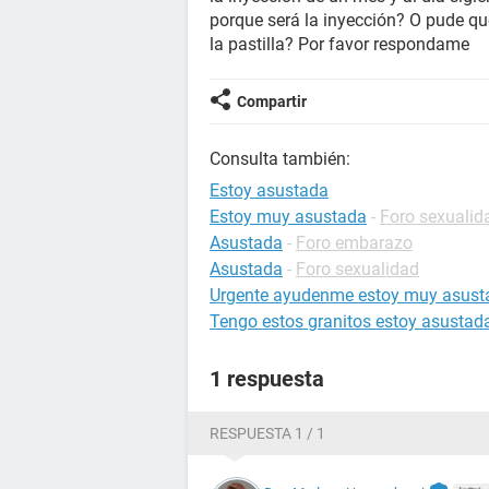
porque será la inyección? O pude q
la pastilla? Por favor respondame
Compartir
Consulta también:
Estoy asustada
Estoy muy asustada
-
Foro sexualid
Asustada
-
Foro embarazo
Asustada
-
Foro sexualidad
Urgente ayudenme estoy muy asust
Tengo estos granitos estoy asustad
1 respuesta
RESPUESTA 1 / 1