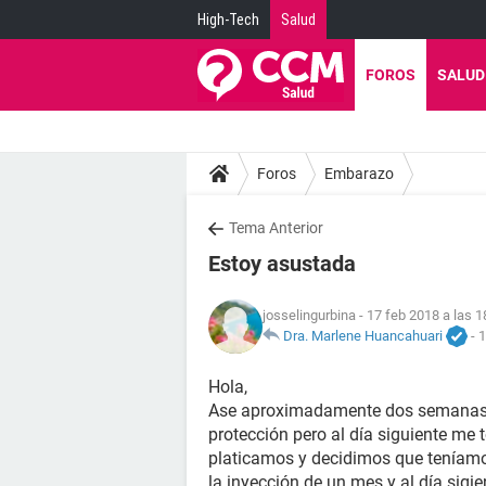
High-Tech
Salud
FOROS
SALUD
Foros
Embarazo
Tema Anterior
Estoy asustada
josselingurbina
- 17 feb 2018 a las 1
Dra. Marlene Huancahuari
-
1
Hola,
Ase aproximadamente dos semanas qu
protección pero al día siguiente me t
platicamos y decidimos que teníam
la inyección de un mes y al día sigie