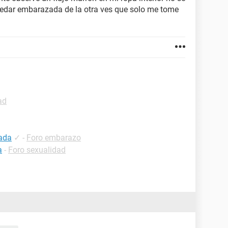
uedar embarazada de la otra ves que solo me tome
ad
ada
✓
-
Foro embarazo
a
-
Foro sexualidad