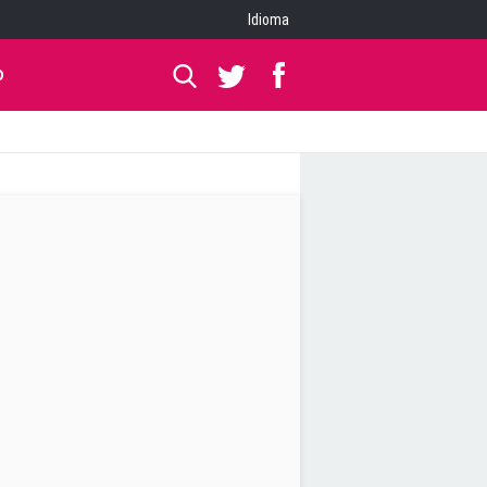
Idioma
O