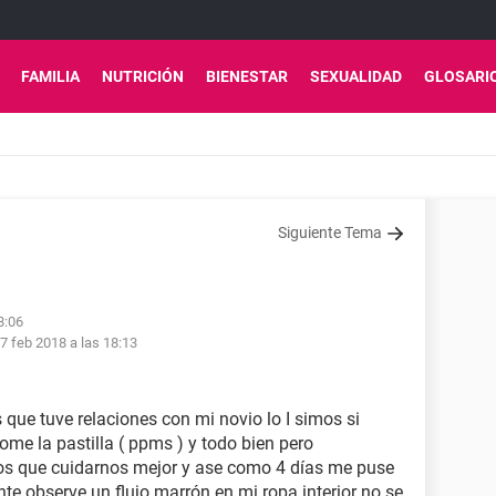
FAMILIA
NUTRICIÓN
BIENESTAR
SEXUALIDAD
GLOSARI
Siguiente Tema
8:06
7 feb 2018 a las 18:13
e tuve relaciones con mi novio lo I simos si
ome la pastilla ( ppms ) y todo bien pero
os que cuidarnos mejor y ase como 4 días me puse
nte observe un flujo marrón en mi ropa interior no se