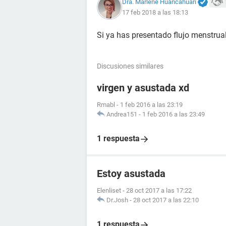
Dra. Marlene Huancahuari
17 feb 2018 a las 18:13
Si ya has presentado flujo menstrua
Discusiones similares
virgen y asustada xd
Rmabl
-
1 feb 2016 a las 23:19
Andrea151
-
1 feb 2016 a las 23:49
1 respuesta
Estoy asustada
Elenliset
-
28 oct 2017 a las 17:22
Dr.Josh
-
28 oct 2017 a las 22:10
1 respuesta