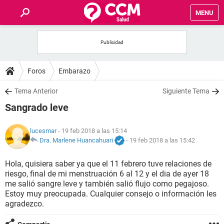
MENU
INICIO
FOROS
Foros
Embarazo
SALUD
Tema Anterior
Siguiente Tema
Sangrado leve
FAMILIA
lucesmar
- 19 feb 2018 a las 15:14
NUTRICIÓN
Dra. Marlene Huancahuari
-
19 feb 2018 a las 15:42
Hola, quisiera saber ya que el 11 febrero tuve relaciones de
BIENESTAR
riesgo, final de mi menstruación 6 al 12 y el dia de ayer 18
me salió sangre leve y también salió flujo como pegajoso.
SEXUALIDAD
Estoy muy preocupada. Cualquier consejo o información les
agradezco.
GLOSARIO