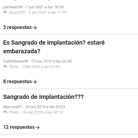
pamelaChh
-
1 jun 2021 a las 16:28
jessi2731
-
2 jun 2021 a las 17:19
3 respuestas
Es Sangrado de implantación? estaré
embarazada?
Colombiana98
-
15 nov 2019 a las 02:40
Elena
-
1 feb 2023 a las 02:50
8 respuestas
Sangrado de implantación???
Macorra97
-
24 oct 2019 a las 03:23
Chelo
-
18 sep 2023 a las 00:19
12 respuestas