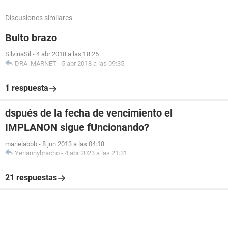
Discusiones similares
Bulto brazo
SilvinaSil
-
4 abr 2018 a las 18:25
DRA. MARNET
-
5 abr 2018 a las 09:35
1 respuesta
dspués de la fecha de vencimiento el
IMPLANON sigue fUncionando?
marielabbb
-
8 jun 2013 a las 04:18
Yeriannybracho
-
4 abr 2023 a las 21:31
21 respuestas