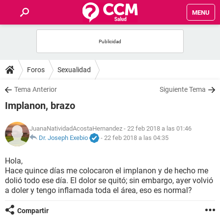
MENU
INICIO
FOROS
Foros
Sexualidad
SALUD
Tema Anterior
Siguiente Tema
Implanon, brazo
FAMILIA
JuanaNatividadAcostaHernandez
- 22 feb 2018 a las 01:46
NUTRICIÓN
Dr. Joseph Exebio
-
22 feb 2018 a las 04:35
Hola,
BIENESTAR
Hace quince días me colocaron el implanon y de hecho me
dolió todo ese día. El dolor se quitó; sin embargo, ayer volvió
SEXUALIDAD
a doler y tengo inflamada toda el área, eso es normal?
Compartir
GLOSARIO