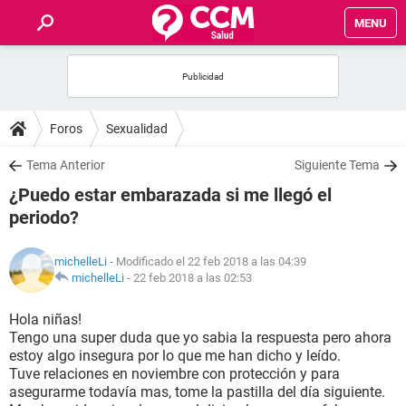
MENU
INICIO
FOROS
Foros
Sexualidad
SALUD
Tema Anterior
Siguiente Tema
¿Puedo estar embarazada si me llegó el
FAMILIA
periodo?
NUTRICIÓN
michelleLi
- Modificado el 22 feb 2018 a las 04:39
michelleLi
-
22 feb 2018 a las 02:53
BIENESTAR
Hola niñas!
Tengo una super duda que yo sabia la respuesta pero ahora
SEXUALIDAD
estoy algo insegura por lo que me han dicho y leído.
Tuve relaciones en noviembre con protección y para
asegurarme todavía mas, tome la pastilla del día siguiente.
GLOSARIO