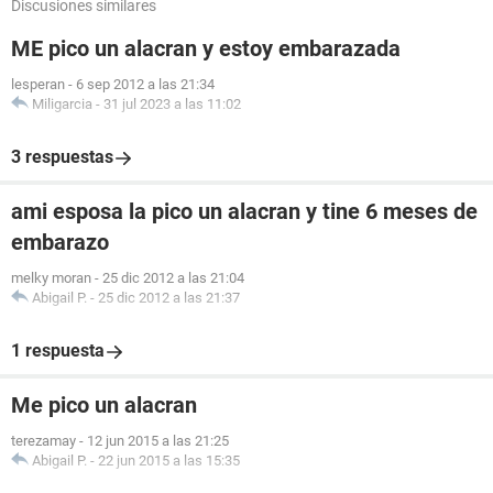
Discusiones similares
ME pico un alacran y estoy embarazada
lesperan
-
6 sep 2012 a las 21:34
Miligarcia
-
31 jul 2023 a las 11:02
3 respuestas
ami esposa la pico un alacran y tine 6 meses de
embarazo
melky moran
-
25 dic 2012 a las 21:04
Abigail P.
-
25 dic 2012 a las 21:37
1 respuesta
Me pico un alacran
terezamay
-
12 jun 2015 a las 21:25
Abigail P.
-
22 jun 2015 a las 15:35