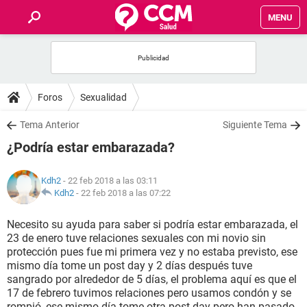
MENU
INICIO
FOROS
Foros
Sexualidad
SALUD
Tema Anterior
Siguiente Tema
¿Podría estar embarazada?
FAMILIA
Kdh2
- 22 feb 2018 a las 03:11
NUTRICIÓN
Kdh2
-
22 feb 2018 a las 07:22
Necesito su ayuda para saber si podría estar embarazada, el
BIENESTAR
23 de enero tuve relaciones sexuales con mi novio sin
protección pues fue mi primera vez y no estaba previsto, ese
SEXUALIDAD
mismo día tome un post day y 2 días después tuve
sangrado por alrededor de 5 días, el problema aquí es que el
17 de febrero tuvimos relaciones pero usamos condón y se
GLOSARIO
rompió, ese mismo día tome otra post day pero han pasado