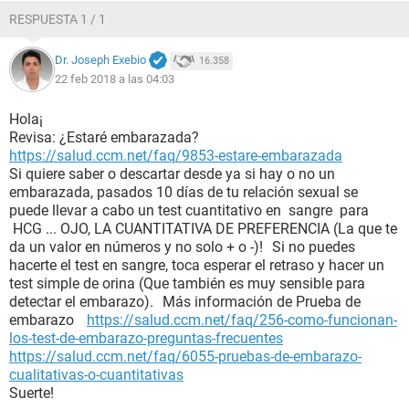
RESPUESTA 1 / 1
Dr. Joseph Exebio
16.358
22 feb 2018 a las 04:03
Hola¡
Revisa: ¿Estaré embarazada?
https://salud.ccm.net/faq/9853-estare-embarazada
Si quiere saber o descartar desde ya si hay o no un
embarazada, pasados 10 días de tu relación sexual se
puede llevar a cabo un test cuantitativo en sangre para
HCG ... OJO, LA CUANTITATIVA DE PREFERENCIA (La que te
da un valor en números y no solo + o -)! Si no puedes
hacerte el test en sangre, toca esperar el retraso y hacer un
test simple de orina (Que también es muy sensible para
detectar el embarazo). Más información de Prueba de
embarazo
https://salud.ccm.net/faq/256-como-funcionan-
los-test-de-embarazo-preguntas-frecuentes
https://salud.ccm.net/faq/6055-pruebas-de-embarazo-
cualitativas-o-cuantitativas
Suerte!