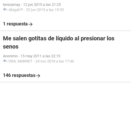
terezamay
-
12 jun 2015 a las 21:25
Abigail P.
-
22 jun 2015 a las 15:35
1 respuesta
Me salen gotitas de líquido al presionar los
senos
Anonimo
-
15 may 2011 a las 22:15
DRA. MARNET
-
24 nov 2018 a las 17:46
146 respuestas