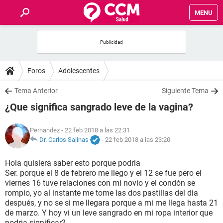
MENU
INICIO
FOROS
Foros
Adolescentes
SALUD
Tema Anterior
Siguiente Tema
¿Que significa sangrado leve de la vagina?
FAMILIA
Pernandez
- 22 feb 2018 a las 22:31
NUTRICIÓN
Dr. Carlos Salinas
-
22 feb 2018 a las 23:20
Hola quisiera saber esto porque podria
BIENESTAR
Ser. porque el 8 de febrero me llego y el 12 se fue pero el
viernes 16 tuve relaciones con mi novio y el condón se
SEXUALIDAD
rompio, yo al instante me tome las dos pastillas del dia
después, y no se si me llegara porque a mi me llega hasta 21
de marzo. Y hoy vi un leve sangrado en mi ropa interior que
GLOSARIO
podria significar?