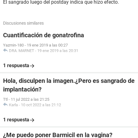
El sangrado luego del postday indica que hizo efecto.
Discusiones similares
Cuantificación de gonatrofina
Yazmin-180
-
19 ene 2019 a las 00:27
DRA. MARNET
-
19 ene 2019 a las 20:31
1 respuesta
Hola, disculpen la imagen.¿Pero es sangrado de
implantación?
Ttl
-
11 jul 2022 a las 21:25
Karla
-
10 oct 2022 a las 21:12
1 respuesta
¿Me puedo poner Barmicil en la vagina?