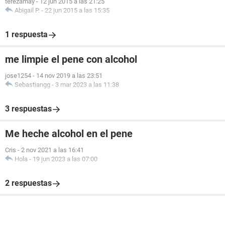
terezamay
-
12 jun 2015 a las 21:25
Abigail P.
-
22 jun 2015 a las 15:35
1 respuesta
me limpie el pene con alcohol
jose1254
-
14 nov 2019 a las 23:51
Sebastiangg
-
3 mar 2023 a las 11:38
3 respuestas
Me heche alcohol en el pene
Cris
-
2 nov 2021 a las 16:41
Hola
-
19 jun 2023 a las 07:00
2 respuestas