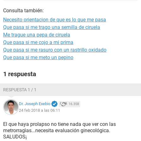
Consulta también:
Necesito orientacion de que es lo que me pasa
Que pasa si me trago una semilla de ciruela
Me trague una pepa de ciruela
Que pasa si me cojo a mi prima
Que pasa si me rasuro con un rastrillo oxidado
Que pasa si me meto un pepino
1 respuesta
RESPUESTA 1 / 1
Dr. Joseph Exebio
16.358
24 feb 2018 a las 06:11
El que haya prolapso no tiene nada que ver con las
metrorragìas...necesita evaluación ginecológica.
SALUDOS¡