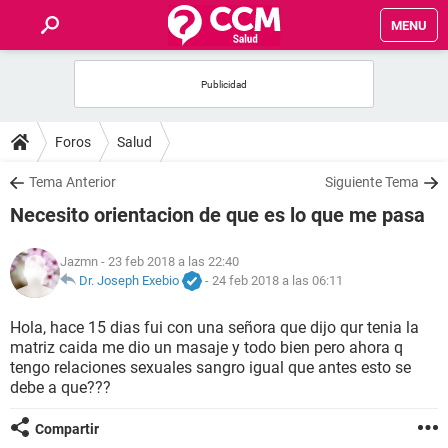
MENU
INICIO
FOROS
Foros
Salud
SALUD
Tema Anterior
Siguiente Tema
Necesito orientacion de que es lo que me pasa
FAMILIA
Jazmn
- 23 feb 2018 a las 22:40
NUTRICIÓN
Dr. Joseph Exebio
-
24 feb 2018 a las 06:11
Hola, hace 15 dias fui con una señora que dijo qur tenia la
BIENESTAR
matriz caida me dio un masaje y todo bien pero ahora q
tengo relaciones sexuales sangro igual que antes esto se
SEXUALIDAD
debe a que???
Compartir
GLOSARIO