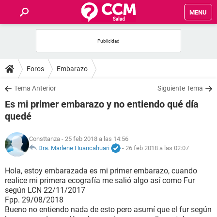
MENU
INICIO
FOROS
Foros
Embarazo
SALUD
Tema Anterior
Siguiente Tema
Es mi primer embarazo y no entiendo qué día
FAMILIA
quedé
NUTRICIÓN
Consttanza
- 25 feb 2018 a las 14:56
Dra. Marlene Huancahuari
-
26 feb 2018 a las 02:07
BIENESTAR
Hola, estoy embarazada es mi primer embarazo, cuando
realice mi primera ecografía me salió algo así como Fur
SEXUALIDAD
según LCN 22/11/2017
Fpp. 29/08/2018
Bueno no entiendo nada de esto pero asumí que el fur según
GLOSARIO