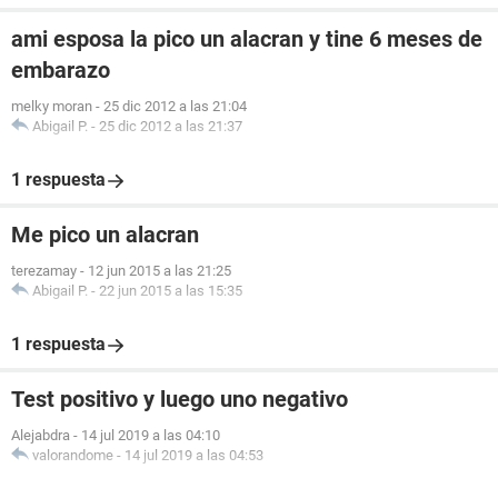
ami esposa la pico un alacran y tine 6 meses de
embarazo
melky moran
-
25 dic 2012 a las 21:04
Abigail P.
-
25 dic 2012 a las 21:37
1 respuesta
Me pico un alacran
terezamay
-
12 jun 2015 a las 21:25
Abigail P.
-
22 jun 2015 a las 15:35
1 respuesta
Test positivo y luego uno negativo
Alejabdra
-
14 jul 2019 a las 04:10
valorandome
-
14 jul 2019 a las 04:53