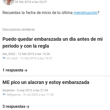
26 feb 2018 a las 02:07
Recuerdas la fecha de inicio de tu última
menstruación
?
Discusiones similares
Puedo quedar embarazada un dia antes de mi
periodo y con la regla
Ale_0422
-
12 feb 2019 a las 13:26
Dr.Josh
-
12 feb 2019 a las 19:37
1 respuesta
ME pico un alacran y estoy embarazada
lesperan
-
6 sep 2012 a las 21:34
Miligarcia
-
31 jul 2023 a las 11:02
3 respuestas