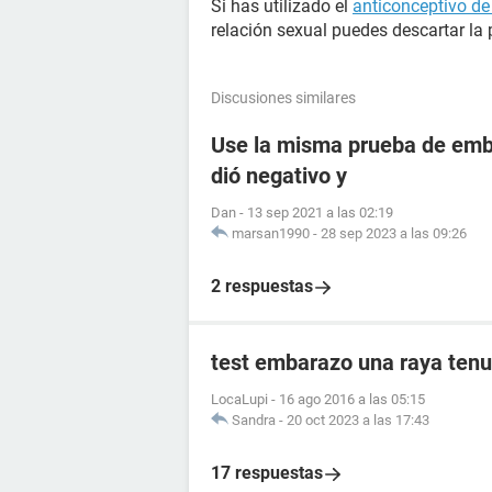
Si has utilizado el
anticonceptivo d
relación sexual puedes descartar la 
Discusiones similares
Use la misma prueba de emba
dió negativo y
Dan
-
13 sep 2021 a las 02:19
marsan1990
-
28 sep 2023 a las 09:26
2 respuestas
test embarazo una raya tenu
LocaLupi
-
16 ago 2016 a las 05:15
Sandra
-
20 oct 2023 a las 17:43
17 respuestas