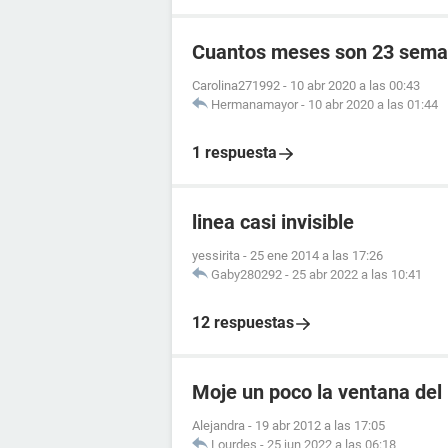
Cuantos meses son 23 sema
Carolina271992
-
10 abr 2020 a las 00:43
Hermanamayor
-
10 abr 2020 a las 01:44
1 respuesta
linea casi invisible
yessirita
-
25 ene 2014 a las 17:26
Gaby280292
-
25 abr 2022 a las 10:41
12 respuestas
Moje un poco la ventana del
Alejandra
-
19 abr 2012 a las 17:05
Lourdes
-
25 jun 2022 a las 06:18