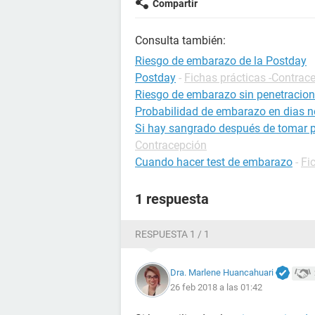
Compartir
Consulta también:
Riesgo de embarazo de la Postday
Postday
-
Fichas prácticas -Contrac
Riesgo de embarazo sin penetracion
Probabilidad de embarazo en dias no
Si hay sangrado después de tomar 
Contracepción
Cuando hacer test de embarazo
-
Fi
1 respuesta
RESPUESTA 1 / 1
Dra. Marlene Huancahuari
26 feb 2018 a las 01:42