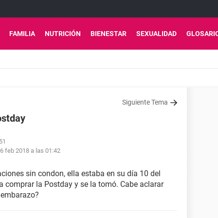
FAMILIA
NUTRICIÓN
BIENESTAR
SEXUALIDAD
GLOSARI
Siguiente Tema
ostday
:51
6 feb 2018 a las 01:42
aciones sin condon, ella estaba en su día 10 del
 a comprar la Postday y se la tomó. Cabe aclarar
e embarazo?