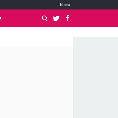
Idioma
O