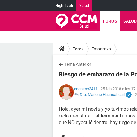
High-Tech
Salud
FOROS
SALUD
Foros
Embarazo
Tema Anterior
Riesgo de embarazo de la P
anonimo3411
- 25 feb 2018 a las 17
Dra. Marlene Huancahuari
-
2
Hola, ayer mi novia y yo tuvimos rel
ciclo menstrual...al terminar fuimos
que NO eyaculé dentro..hay riego d