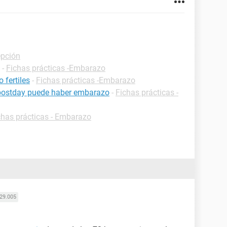
epción
-
Fichas prácticas -Embarazo
 fertiles
-
Fichas prácticas -Embarazo
postday puede haber embarazo
-
Fichas prácticas -
chas prácticas - Embarazo
29.005