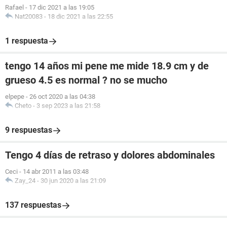
Rafael
-
17 dic 2021 a las 19:05
Nat20083
-
18 dic 2021 a las 22:55
1 respuesta
tengo 14 años mi pene me mide 18.9 cm y de
grueso 4.5 es normal ? no se mucho
elpepe
-
26 oct 2020 a las 04:38
Cheto
-
3 sep 2023 a las 21:58
9 respuestas
Tengo 4 días de retraso y dolores abdominales
Ceci
-
14 abr 2011 a las 03:48
Zay_24
-
30 jun 2020 a las 21:09
137 respuestas