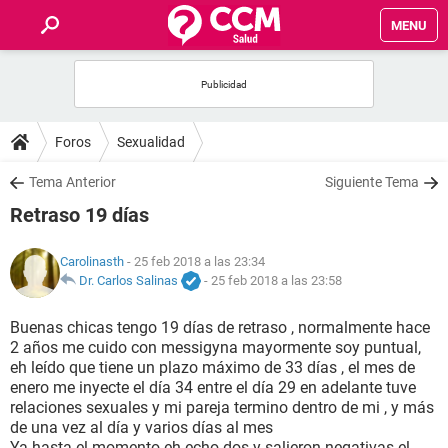
MENU
INICIO
FOROS
Foros
Sexualidad
SALUD
Tema Anterior
Siguiente Tema
Retraso 19 días
FAMILIA
Carolinasth
- 25 feb 2018 a las 23:34
NUTRICIÓN
Dr. Carlos Salinas
-
25 feb 2018 a las 23:58
Buenas chicas tengo 19 días de retraso , normalmente hace
BIENESTAR
2 años me cuido con messigyna mayormente soy puntual,
eh leído que tiene un plazo máximo de 33 días , el mes de
SEXUALIDAD
enero me inyecte el día 34 entre el día 29 en adelante tuve
relaciones sexuales y mi pareja termino dentro de mi , y más
de una vez al día y varios días al mes
GLOSARIO
Ya hasta el momento eh echo dos y salieron negativas el