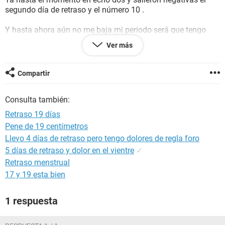
segundo día de retraso y el número 10 .
Y hasta ahora aún no me baja mi periodo será que tengo
que esperar que baje ?
Ver más
Aparte he andado con muchas ganas de orinar , cólicos y mi
flujo no es como antes es un poco más transparente dolor
Compartir
de senos
Consulta también:
Retraso 19 días
Pene de 19 centímetros
Llevo 4 días de retraso pero tengo dolores de regla foro
5 días de retraso y dolor en el vientre
✓
Retraso menstrual
17 y 19 esta bien
1 respuesta