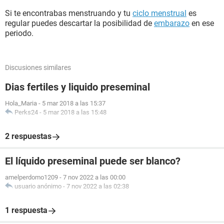
Si te encontrabas menstruando y tu
ciclo menstrual
es
regular puedes descartar la posibilidad de
embarazo
en ese
periodo.
Discusiones similares
Dias fertiles y liquido preseminal
Hola_Maria
-
5 mar 2018 a las 15:37
Perks24
-
5 mar 2018 a las 15:48
2 respuestas
El líquido preseminal puede ser blanco?
amelperdomo1209
-
7 nov 2022 a las 00:00
usuario anónimo
-
7 nov 2022 a las 02:38
1 respuesta