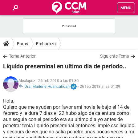
MENU
INICIO
FOROS
Foros
Embarazo
SALUD
Tema Anterior
Siguiente Tema
Liquido preseminal en ultimo dia de periodo..
FAMILIA
Alexlopez
- 26 feb 2018 a las 01:30
NUTRICIÓN
Dra. Marlene Huancahuari
-
26 feb 2018 a las 01:39
Hola,
BIENESTAR
Quiero que me ayuden por favor ami novia le bajo el 14 de
febrero y le dura 7 dias el 22 hubo algo de calentura como
SEXUALIDAD
aun seguia con el periodo era su ultimo dia yo antes de
penetrar tenia liquido preseminal entonces limpie ese liquido
y despurs de ver que no salia penetre unas pocas veces a mi
GLOSARIO
novia hay posibilidades de un embarazo ayudemen por