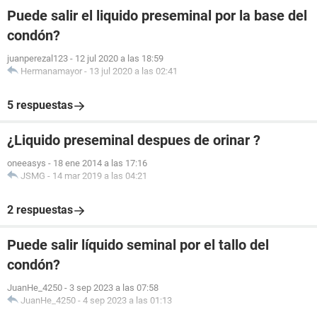
Puede salir el liquido preseminal por la base del
condón?
juanperezal123
-
12 jul 2020 a las 18:59
Hermanamayor
-
13 jul 2020 a las 02:41
5 respuestas
¿Liquido preseminal despues de orinar ?
oneeasys
-
18 ene 2014 a las 17:16
JSMG
-
14 mar 2019 a las 04:21
2 respuestas
Puede salir líquido seminal por el tallo del
condón?
JuanHe_4250
-
3 sep 2023 a las 07:58
JuanHe_4250
-
4 sep 2023 a las 01:13