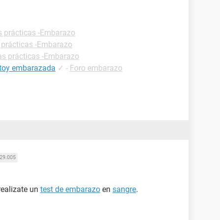
s prácticas -Embarazo
 prácticas -Embarazo
as prácticas -Embarazo
estoy embarazada
✓
-
Foro embarazo
29.005
ealizate un
test de embarazo
en
sangre
.