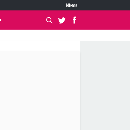
Idioma
O