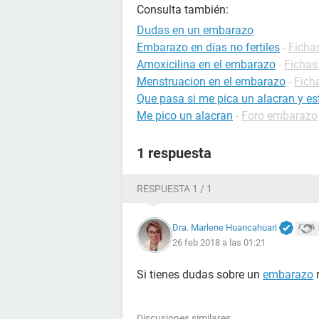
Consulta también:
Dudas en un embarazo
Embarazo en días no fertiles
-
Ficha
Amoxicilina en el embarazo
-
Fichas
Menstruacion en el embarazo
-
Fich
Que pasa si me pica un alacran y 
Me pico un alacran
-
Foro embarazo
1 respuesta
RESPUESTA 1 / 1
Dra. Marlene Huancahuari
26 feb 2018 a las 01:21
Si tienes dudas sobre un
embarazo
r
Discusiones similares