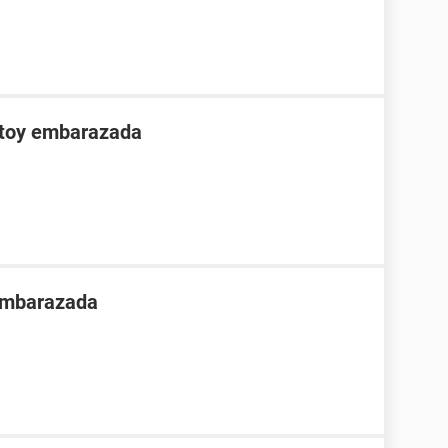
stoy embarazada
 embarazada