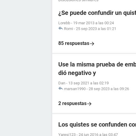
¿Se puede confundir un quis
Lorebb
-
19 mar 2013 a las 00:24
Romi
-
25 sep 2023 a las 01:21
85 respuestas
Use la misma prueba de emba
dió negativo y
Dan
-
13 sep 2021 a las 02:19
marsan1990
-
28 sep 2023 a las 09:26
2 respuestas
Los quistes se confunden c
Yaresi123
-
24 jun 2016 a las 03:47