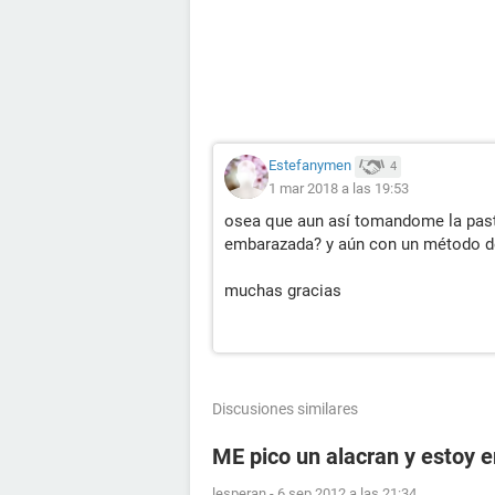
Estefanymen
4
1 mar 2018 a las 19:53
osea que aun así tomandome la past
embarazada? y aún con un método de
muchas gracias
Discusiones similares
ME pico un alacran y estoy
lesperan
-
6 sep 2012 a las 21:34