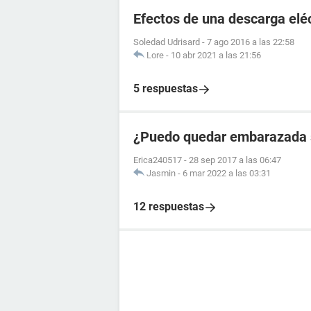
Efectos de una descarga elé
Soledad Udrisard
-
7 ago 2016 a las 22:58
Lore
-
10 abr 2021 a las 21:56
5 respuestas
¿Puedo quedar embarazada si
Erica240517
-
28 sep 2017 a las 06:47
Jasmin
-
6 mar 2022 a las 03:31
12 respuestas