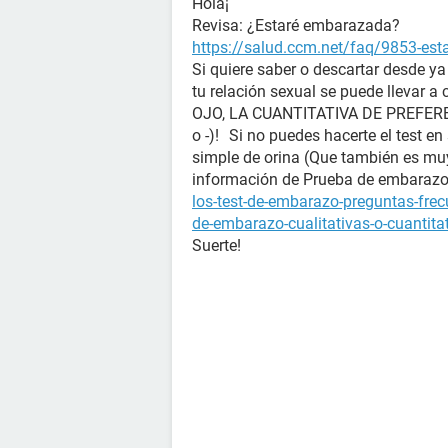
Hola¡
Revisa: ¿Estaré embarazada?
https://salud.ccm.net/faq/9853-es
Si quiere saber o descartar desde y
tu relación sexual se puede llevar a
OJO, LA CUANTITATIVA DE PREFERENC
o -)! Si no puedes hacerte el test en
simple de orina (Que también es mu
información de Prueba de embara
los-test-de-embarazo-preguntas-fre
de-embarazo-cualitativas-o-cuantita
Suerte!