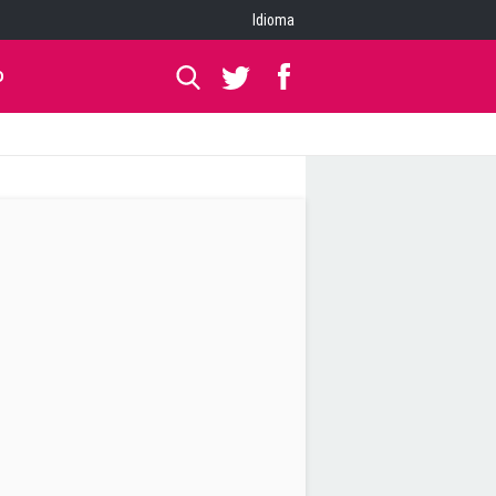
Idioma
O