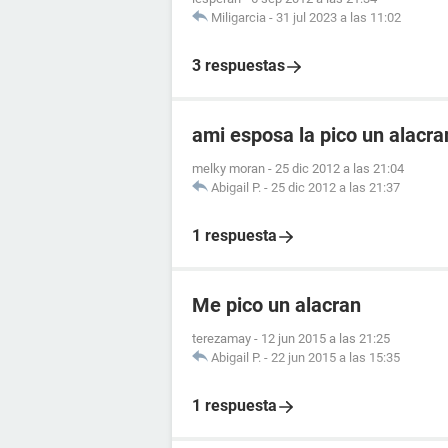
Miligarcia
-
31 jul 2023 a las 11:02
3 respuestas
ami esposa la pico un alacr
melky moran
-
25 dic 2012 a las 21:04
Abigail P.
-
25 dic 2012 a las 21:37
1 respuesta
Me pico un alacran
terezamay
-
12 jun 2015 a las 21:25
Abigail P.
-
22 jun 2015 a las 15:35
1 respuesta