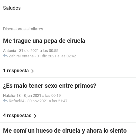
Saludos
Discusiones similares
Me trague una pepa de ciruela
Antonia
-
31 dic 2021 a las 00:55
ZahiraFontana
-
31 dic 2021 a las 02:42
1 respuesta
¿Es malo tener sexo entre primos?
Natalia-18
-
8 jun 2021 a las 00:19
Rafael34
-
30 nov 2021 a las 21:47
4 respuestas
Me comí un hueso de ciruela y ahora lo siento