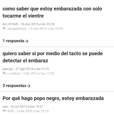
como saber que estoy embarazada con solo
tocarme el vientre
ALLISTAIR
-
16 ene 2015 a las 23:28
aangelalopez
-
16 ene 2015 a las 23:34
1 respuesta
quiero saber si por medio del tacto se puede
detectar el embaraz
jaacqui
-
27 ago 2014 a las 01:41
c-salinas
-
3 dic 2014 a las 17:42
3 respuestas
Por qué hago popo negro, estoy embarazada
isai
-
16 oct 2012 a las 19:21
Ruth
-
3 ene 2022 a las 13:23