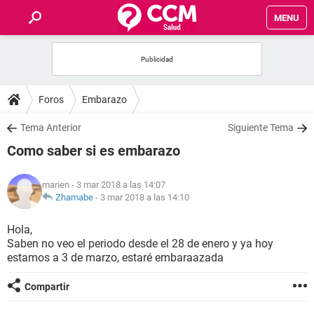
MENU
INICIO
FOROS
Foros
Embarazo
SALUD
Tema Anterior
Siguiente Tema
Como saber si es embarazo
FAMILIA
marien
- 3 mar 2018 a las 14:07
NUTRICIÓN
Zhamabe
-
3 mar 2018 a las 14:10
Hola,
BIENESTAR
Saben no veo el periodo desde el 28 de enero y ya hoy
estamos a 3 de marzo, estaré embaraazada
SEXUALIDAD
Compartir
GLOSARIO