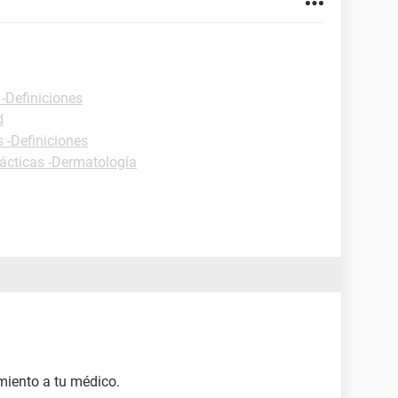
 -Definiciones
d
s -Definiciones
ácticas -Dermatología
miento a tu médico.