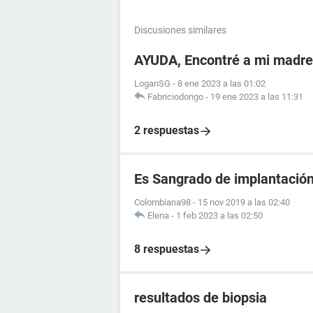
Discusiones similares
AYUDA, Encontré a mi madr
LoganSG
-
8 ene 2023 a las 01:02
Fabriciodongo
-
19 ene 2023 a las 11:31
2 respuestas
Es Sangrado de implantació
Colombiana98
-
15 nov 2019 a las 02:40
Elena
-
1 feb 2023 a las 02:50
8 respuestas
resultados de biopsia