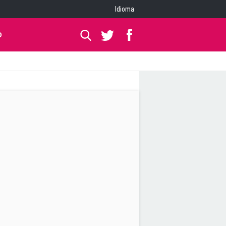
Idioma
O