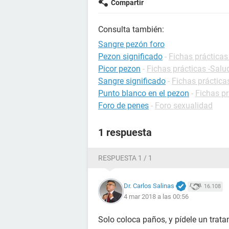
Compartir
Consulta también:
Sangre pezón foro
Pezon significado
-
Fichas prácticas
Picor pezon
-
Fichas prácticas -Salu
Sangre significado
-
Fichas práctica
Punto blanco en el pezon
-
Fichas pr
Foro de penes
-
Foro sexualidad
1 respuesta
RESPUESTA 1 / 1
Dr. Carlos Salinas
16.108
4 mar 2018 a las 00:56
Solo coloca paños, y pídele un trata