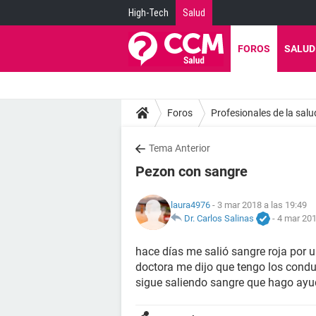
High-Tech
Salud
FOROS
SALUD
Foros
Profesionales de la salu
Tema Anterior
Pezon con sangre
laura4976
- 3 mar 2018 a las 19:49
Dr. Carlos Salinas
-
4 mar 201
hace días me salió sangre roja por
doctora me dijo que tengo los cond
sigue saliendo sangre que hago ayu