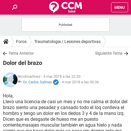
MENU
INICIO
FOROS
Foros
Traumatologia / Lesiones deportivas
SALUD
Tema Anterior
Siguiente Tema
Dolor del brazo
FAMILIA
Nicolmartinez
- 3 mar 2018 a las 22:20
NUTRICIÓN
Dr. Carlos Salinas
-
4 mar 2018 a las 00:36
Hola,
BIENESTAR
Llevo una licencia de casi un mes y no me calma el dolor del
brazo siento una pesadez y cansado todo el loq conlleva el
SEXUALIDAD
hombro y tengo un dolor en los dedos 3 y 4 de la mano izq.
Dicen que es desgaste de hueso me an puesto
corriente,masajes muscular también en agua hielo y nada
GLOSARIO
siento que me hace doler más ya nose cm dormir esto me