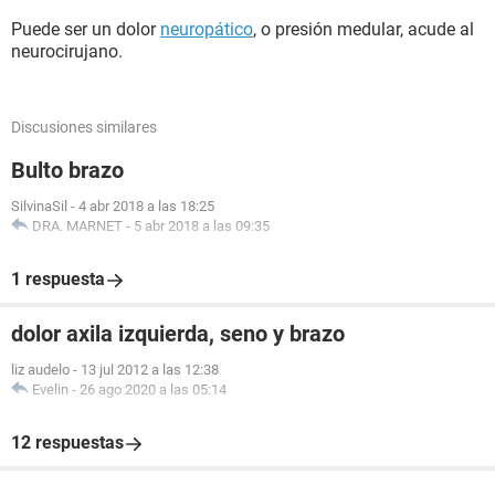
Puede ser un dolor
neuropático
, o presión medular, acude al
neurocirujano.
Discusiones similares
Bulto brazo
SilvinaSil
-
4 abr 2018 a las 18:25
DRA. MARNET
-
5 abr 2018 a las 09:35
1 respuesta
dolor axila izquierda, seno y brazo
liz audelo
-
13 jul 2012 a las 12:38
Evelin
-
26 ago 2020 a las 05:14
12 respuestas