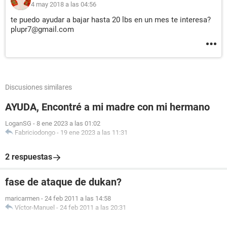
4 may 2018 a las 04:56
te puedo ayudar a bajar hasta 20 lbs en un mes te interesa?
plupr7@gmail.com
Discusiones similares
AYUDA, Encontré a mi madre con mi hermano
LoganSG
-
8 ene 2023 a las 01:02
Fabriciodongo
-
19 ene 2023 a las 11:31
2 respuestas
fase de ataque de dukan?
maricarmen
-
24 feb 2011 a las 14:58
Víctor-Manuel
-
24 feb 2011 a las 20:31