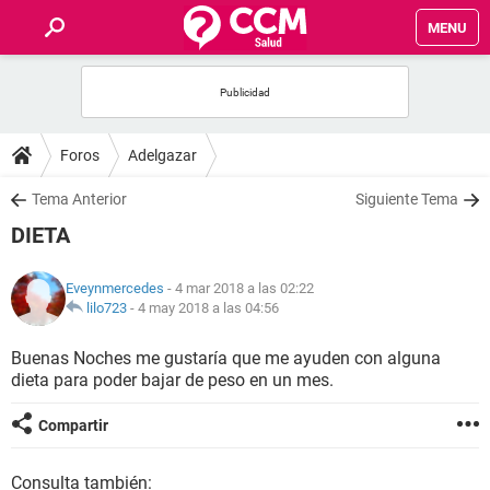
MENU
INICIO
FOROS
Foros
Adelgazar
SALUD
Tema Anterior
Siguiente Tema
DIETA
FAMILIA
Eveynmercedes
- 4 mar 2018 a las 02:22
NUTRICIÓN
lilo723
-
4 may 2018 a las 04:56
Buenas Noches me gustaría que me ayuden con alguna
BIENESTAR
dieta para poder bajar de peso en un mes.
SEXUALIDAD
Compartir
GLOSARIO
Consulta también: