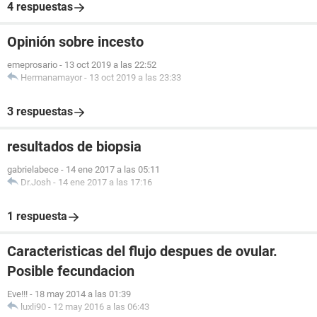
4 respuestas
Opinión sobre incesto
emeprosario
-
13 oct 2019 a las 22:52
Hermanamayor
-
13 oct 2019 a las 23:33
3 respuestas
resultados de biopsia
gabrielabece
-
14 ene 2017 a las 05:11
Dr.Josh
-
14 ene 2017 a las 17:16
1 respuesta
Caracteristicas del flujo despues de ovular.
Posible fecundacion
Eve!!!
-
18 may 2014 a las 01:39
luxli90
-
12 may 2016 a las 06:43