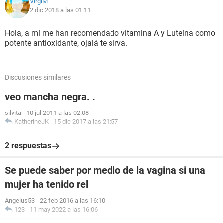
VirgiM
2 dic 2018 a las 01:11
Hola, a mí me han recomendado vitamina A y Luteína como
potente antioxidante, ojalá te sirva.
Discusiones similares
veo mancha negra. .
silvita
-
10 jul 2011 a las 02:08
KatherineJK
-
15 dic 2017 a las 21:57
2 respuestas
Se puede saber por medio de la vagina si una
mujer ha tenido rel
Angelus53
-
22 feb 2016 a las 16:10
123
-
11 may 2022 a las 16:06