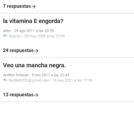
7 respuestas
la vitamina E engorda?
ailec
-
29 ago 2011 a las 20:59
Azucen
-
28 may 2020 a las 22:05
24 respuestas
Veo una mancha negra.
Andrés Ímlauer
-
5 nov 2011 a las 22:43
Nu0848332@gmail.com
-
15 sep 2021 a las 17:59
13 respuestas