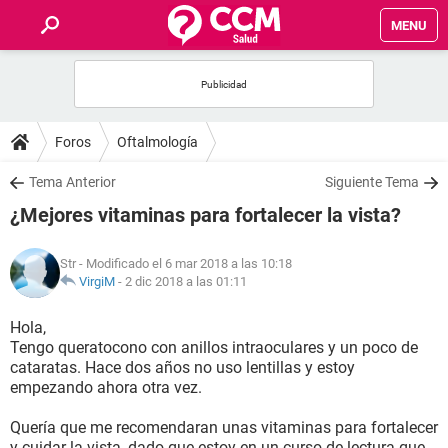
MENU
INICIO
FOROS
Foros
Oftalmología
SALUD
Tema Anterior
Siguiente Tema
¿Mejores vitaminas para fortalecer la vista?
FAMILIA
Str
- Modificado el 6 mar 2018 a las 10:18
NUTRICIÓN
VirgiM
-
2 dic 2018 a las 01:11
Hola,
BIENESTAR
Tengo queratocono con anillos intraoculares y un poco de
cataratas. Hace dos años no uso lentillas y estoy
SEXUALIDAD
empezando ahora otra vez.
Quería que me recomendaran unas vitaminas para fortalecer
GLOSARIO
y cuidar la vista, dado que estoy en un curso de lectura que