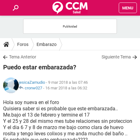
MENU
INICIO
FOROS
Foros
Embarazo
SALUD
Tema Anterior
Siguiente Tema
Puedo estar embarazada?
FAMILIA
jesicaZamudio
- 9 mar 2018 a las 07:46
NUTRICIÓN
cronw027
-
16 mar 2018 a las 06:32
Hola soy nueva en el foro
BIENESTAR
Quisiera saber si es probable que este embarazada..
Me.bajo el 13 de febrero y termine el 17
SEXUALIDAD
Y el 25 y 28 del mismo mes tube relaciomes sin proteccion
Y el dia 6 7 y 8 de marzo me bajo como clara de huevo
rosita y tengo leves colixos y me anda mucho del baño ..
GLOSARIO
Es probable que este embarazada????