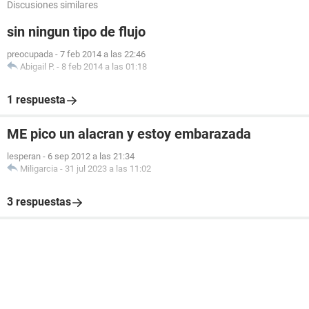
Discusiones similares
sin ningun tipo de flujo
preocupada
-
7 feb 2014 a las 22:46
Abigail P.
-
8 feb 2014 a las 01:18
1 respuesta
ME pico un alacran y estoy embarazada
lesperan
-
6 sep 2012 a las 21:34
Miligarcia
-
31 jul 2023 a las 11:02
3 respuestas