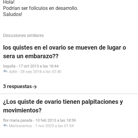
Hola!
Podrían ser folículos en desarrollo.
Saludos!
Discusiones similares
los quistes en el ovario se mueven de lugar o
sera un embarazo??
loquiila
-
17 oct 2013 a las 18:44
Aylin
-
28 sep 2018 a las 02:40
3 respuestas
¿Los quiste de ovario tienen palpitaciones y
movimientos?
flor maria parada
-
10 feb 2013 a las 18:59
Marisaramos
-
1 nov 2023 a las 01:54