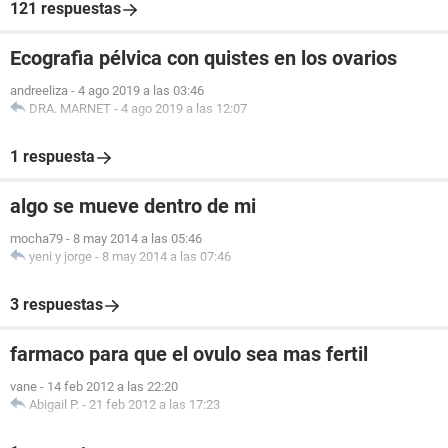
121 respuestas
Ecografia pélvica con quistes en los ovarios
andreeliza
-
4 ago 2019 a las 03:46
DRA. MARNET
-
4 ago 2019 a las 12:07
1 respuesta
algo se mueve dentro de mi
mocha79
-
8 may 2014 a las 05:46
yeni y jorge
-
8 may 2014 a las 07:46
3 respuestas
farmaco para que el ovulo sea mas fertil
vane
-
14 feb 2012 a las 22:20
Abigail P.
-
21 feb 2012 a las 17:23