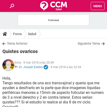
MENU
INICIO
FOROS
Foros
Salud
SALUD
Tema Anterior
Siguiente Tema
Quistes ovaricos
FAMILIA
Sony
- 9 mar 2018 a las 20:38
NUTRICIÓN
Dr. Joseph Exebio
-
9 mar 2018 a las 22:34
Hola,
BIENESTAR
Tengo resultados de una eco transvajinal y quería que me
ayuden a desifrarlo en la parte que dice imagenes líquidas
SEXUALIDAD
periféricas menores a 15mm de aspecto folicular en numero
de 3 a nivel derecho y 2 en contra lateral. Estos serían
quistes??? Si el estudio lo realice al dia 8 de mi ciclo.
GLOSARIO
Gracias!!!