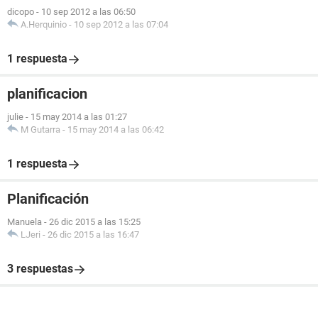
dicopo
-
10 sep 2012 a las 06:50
A.Herquinio
-
10 sep 2012 a las 07:04
1 respuesta
planificacion
julie
-
15 may 2014 a las 01:27
M Gutarra
-
15 may 2014 a las 06:42
1 respuesta
Planificación
Manuela
-
26 dic 2015 a las 15:25
LJeri
-
26 dic 2015 a las 16:47
3 respuestas