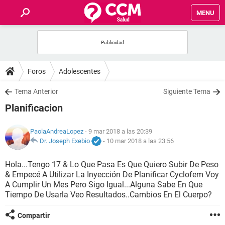
MENU
INICIO
FOROS
Foros
Adolescentes
SALUD
Tema Anterior
Siguiente Tema
Planificacion
FAMILIA
PaolaAndreaLopez
- 9 mar 2018 a las 20:39
NUTRICIÓN
Dr. Joseph Exebio
-
10 mar 2018 a las 23:56
Hola...Tengo 17 & Lo Que Pasa Es Que Quiero Subir De Peso
BIENESTAR
& Empecé A Utilizar La Inyección De Planificar Cyclofem Voy
A Cumplir Un Mes Pero Sigo Igual...Alguna Sabe En Que
SEXUALIDAD
Tiempo De Usarla Veo Resultados..Cambios En El Cuerpo?
Compartir
GLOSARIO