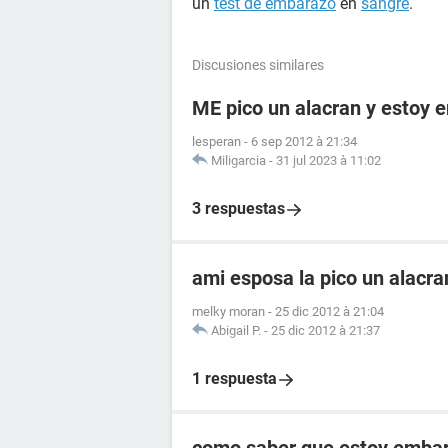
un
test de embarazo
en
sangre
.
Discusiones similares
ME pico un alacran y estoy
lesperan
-
6 sep 2012 à 21:34
Miligarcia
-
31 jul 2023 à 11:02
3 respuestas
ami esposa la pico un alacr
melky moran
-
25 dic 2012 à 21:04
Abigail P.
-
25 dic 2012 à 21:37
1 respuesta