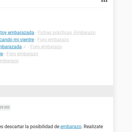
estoy embarazada
-
Fichas prácticas -Embarazo
cando mi vientre
-
Foro embarazo
embarazada
✓
-
Foro embarazo
de
-
Foro embarazo
embarazo
29.005
es descartar la posibilidad de
embarazo
. Realizate