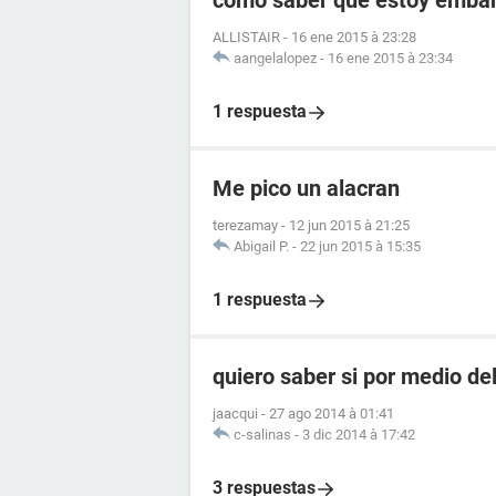
como saber que estoy embara
ALLISTAIR
-
16 ene 2015 à 23:28
aangelalopez
-
16 ene 2015 à 23:34
1 respuesta
Me pico un alacran
terezamay
-
12 jun 2015 à 21:25
Abigail P.
-
22 jun 2015 à 15:35
1 respuesta
quiero saber si por medio de
jaacqui
-
27 ago 2014 à 01:41
c-salinas
-
3 dic 2014 à 17:42
3 respuestas