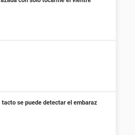
zada con solo tocarme el vientre
l tacto se puede detectar el embaraz