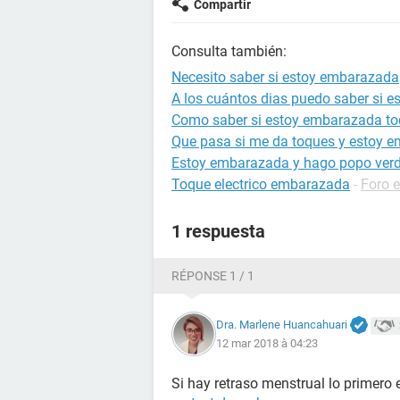
Compartir
Consulta también:
Necesito saber si estoy embarazada
A los cuántos dias puedo saber si 
Como saber si estoy embarazada to
Que pasa si me da toques y estoy 
Estoy embarazada y hago popo ver
Toque electrico embarazada
-
Foro 
1 respuesta
RÉPONSE 1 / 1
Dra. Marlene Huancahuari
12 mar 2018 à 04:23
Si hay retraso menstrual lo primero 