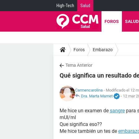
High-Tech
Salud
FOROS
SALUD
Foros
Embarazo
Tema Anterior
Qué significa un resultado 
Carmencarolina
- Modificado el 12 m
Dra. Marta Marnet
-
12 mar 2
Me hice un examen de
sangre
para s
mUI/ml
Que significa eso??
Me hice también un tes de
embaraz