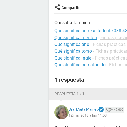
Compartir
Consulta también:
Qué significa un resultado de 338.
Qué significa mentón
-
Fichas prácti
Qué significa ano
-
Fichas prácticas 
Qué significa torso
-
Fichas práctica
Que significa ingle
-
Fichas prácticas
Que significa hematocrito
-
Fichas p
1 respuesta
RESPUESTA 1 / 1
Dra. Marta Marnet
47.660
12 mar 2018 a las 11:58