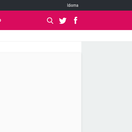
Idioma
O