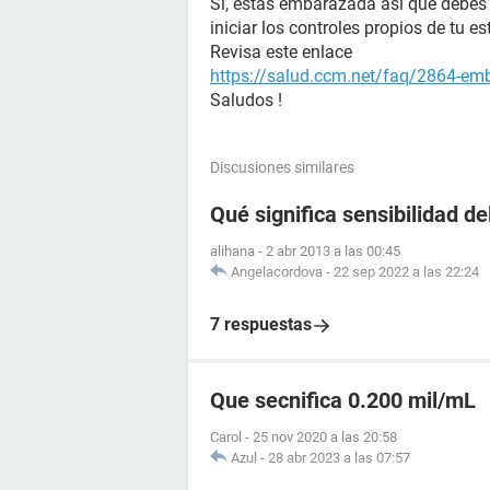
Sí, estás embarazada así que debes 
iniciar los controles propios de tu es
Revisa este enlace
https://salud.ccm.net/faq/2864-emb
Saludos !
Discusiones similares
Qué significa sensibilidad de
alihana
-
2 abr 2013 a las 00:45
Angelacordova
-
22 sep 2022 a las 22:24
7 respuestas
Que secnifica 0.200 mil/mL
Carol
-
25 nov 2020 a las 20:58
Azul
-
28 abr 2023 a las 07:57