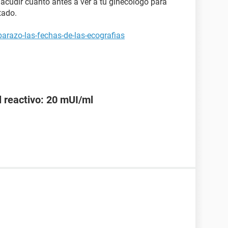
acudir cuanto antes a ver a tu ginecólogo para
tado.
arazo-las-fechas-de-las-ecografias
l reactivo: 20 mUI/ml