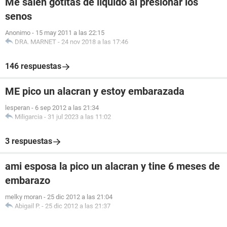
Me salen gotitas de líquido al presionar los
senos
Anonimo
-
15 may 2011 a las 22:15
DRA. MARNET
-
24 nov 2018 a las 17:46
146 respuestas
ME pico un alacran y estoy embarazada
lesperan
-
6 sep 2012 a las 21:34
Miligarcia
-
31 jul 2023 a las 11:02
3 respuestas
ami esposa la pico un alacran y tine 6 meses de
embarazo
melky moran
-
25 dic 2012 a las 21:04
Abigail P.
-
25 dic 2012 a las 21:37