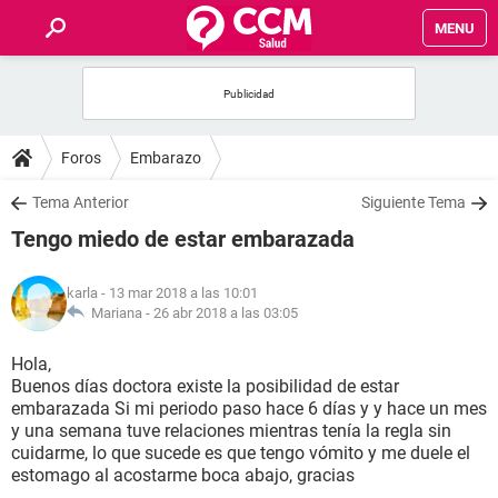
MENU
INICIO
FOROS
Foros
Embarazo
SALUD
Tema Anterior
Siguiente Tema
Tengo miedo de estar embarazada
FAMILIA
karla
- 13 mar 2018 a las 10:01
NUTRICIÓN
Mariana -
26 abr 2018 a las 03:05
Hola,
BIENESTAR
Buenos días doctora existe la posibilidad de estar
embarazada Si mi periodo paso hace 6 días y y hace un mes
SEXUALIDAD
y una semana tuve relaciones mientras tenía la regla sin
cuidarme, lo que sucede es que tengo vómito y me duele el
estomago al acostarme boca abajo, gracias
GLOSARIO