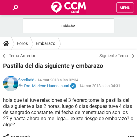
MENU
INICIO
FOROS
Foros
Embarazo
SALUD
Tema Anterior
Siguiente Tema
Pastilla del dia siguiente y embarazo
FAMILIA
fiorella56
- 14 mar 2018 a las 02:34
NUTRICIÓN
Dra. Marlene Huancahuari
-
14 mar 2018 a las 04:31
hola que tal tuve relaciones el 3 febrero,tome la pastilla del
BIENESTAR
dia siguiente a las 2 horas, luego 6 dias despues tuve 4 dias
de sangrado constante, mi fecha de menstruacion son los
SEXUALIDAD
27 y hasta ahora no me llega... existe riesgo de embarazo? o
algo?
GLOSARIO