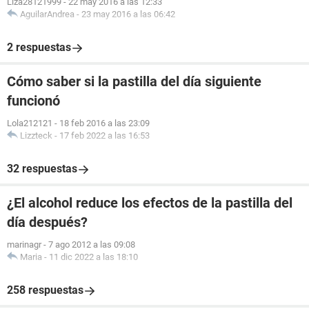
Liza28121999
-
22 may 2016 a las 12:33
AguilarAndrea
-
23 may 2016 a las 06:42
2 respuestas
Cómo saber si la pastilla del día siguiente
funcionó
Lola212121
-
18 feb 2016 a las 23:09
Lizzteck
-
17 feb 2022 a las 16:53
32 respuestas
¿El alcohol reduce los efectos de la pastilla del
día después?
marinagr
-
7 ago 2012 a las 09:08
Maria
-
11 dic 2022 a las 18:10
258 respuestas