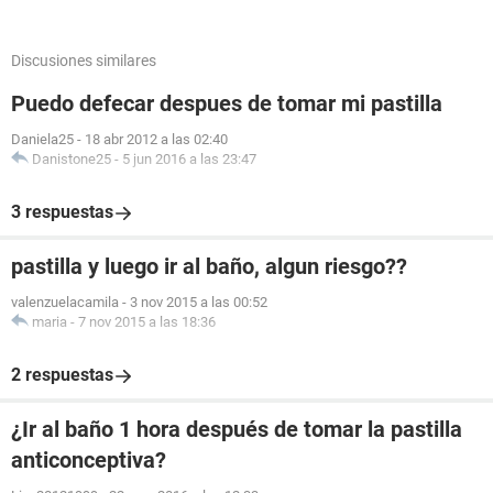
Discusiones similares
Puedo defecar despues de tomar mi pastilla
Daniela25
-
18 abr 2012 a las 02:40
Danistone25
-
5 jun 2016 a las 23:47
3 respuestas
pastilla y luego ir al baño, algun riesgo??
valenzuelacamila
-
3 nov 2015 a las 00:52
maria
-
7 nov 2015 a las 18:36
2 respuestas
¿Ir al baño 1 hora después de tomar la pastilla
anticonceptiva?