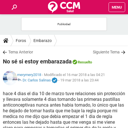
MENU
INICIO
FOROS
Foros
Embarazo
SALUD
Tema Anterior
Siguiente Tema
No sé si estoy embarazada
Resuelto
FAMILIA
merymery2018
- Modificado el 16 mar 2018 a las 04:21
NUTRICIÓN
Dr. Carlos Salinas
-
19 mar 2018 a las 23:44
hace 4 dias el dia 10 de marzo tuve relaciones sin protección
BIENESTAR
y llevava solamente 4 dias tomando las primeras pastillas
anticonceptivas nunca antes habia tomado, lo único que las
SEXUALIDAD
he dejado de tomar hasta que me baje la regla porque mi
medica no me dijo que debia empezar el 1 dia de regla
entonces las he dejado hasta que me venga si me viene
GLOSARIO
claro para empezar a tomarlas el primer dia de la regla y