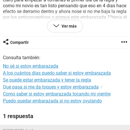
como mi novio es tan listo pensando que eso en 4 dias hace
efecto se derramo dentro y ahora nose si no me baja la regla
por los anticonceptivos o porque este embarazada ??tenia el
pecho muy hinchado antes de tener relaciones este sabado
Ver más
de que me iba a venir la regla y muchos dolores y ahora no
siento ni dolores ni los pechos hinchados nada solamente
nervios en el estomago puede ser que se me este retrasando
Compartir
por las pastillas o porque puede ser ayudaaaa porfavor
estoy de los neervios!!!! muchas gracias.
Consulta también:
No sé si estoy embarazada
A los cuántos dias puedo saber si estoy embarazada
Se puede estar embarazada y tener la regla
Que pasa si me da toques y estoy embarazada
✓
Como saber si estoy embarazada tocando mi vientre
Puedo quedar embarazada si no estoy ovulando
1 respuesta