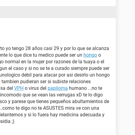
o yo tengo 28 años casi 29 y por lo que se alcanza
ente lo que dice tu medico puede ser un
hongo
o
 normal en la mujer por razones de la tuaya o el
gun el caso y si no se te a curado siempre puede ser
ologico debil para atacar por asi desirlo un hongo
 tambien pudieran ser si subiste relaciones
sa del
VPH
o virus del
papiloma
humano ...no te
incomodo que se vean las verrugas xD te lo digo
osco y parese que tienes pequeños abultamientos de
...como te digo no te ASUSTES mira ve con una
delantemos y si lo fuera hay medicina adecuada y
sidia ;)