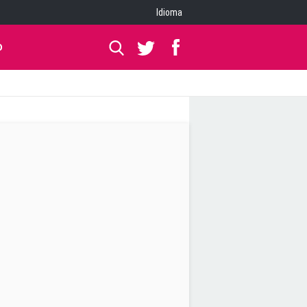
Idioma
O