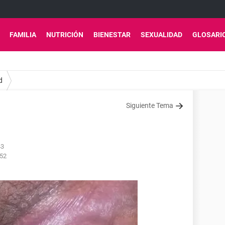
FAMILIA
NUTRICIÓN
BIENESTAR
SEXUALIDAD
GLOSARI
d
Siguiente Tema
43
:52