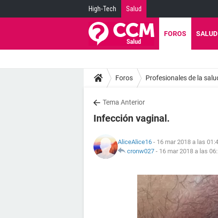
High-Tech
Salud
FOROS
SALUD
Foros
Profesionales de la salu
Tema Anterior
Infección vaginal.
AliceAlice16
- 16 mar 2018 a las 01:
cronw027
-
16 mar 2018 a las 06