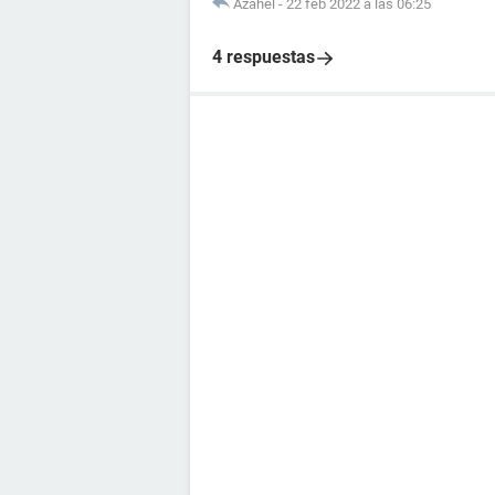
Azahel
-
22 feb 2022 a las 06:25
4 respuestas