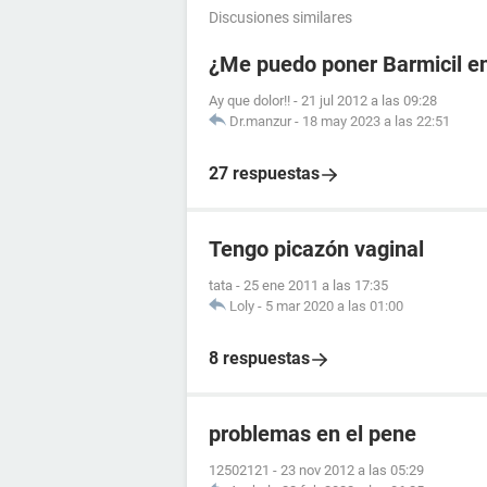
Discusiones similares
¿Me puedo poner Barmicil en
Ay que dolor!!
-
21 jul 2012 a las 09:28
Dr.manzur
-
18 may 2023 a las 22:51
27 respuestas
Tengo picazón vaginal
tata
-
25 ene 2011 a las 17:35
Loly
-
5 mar 2020 a las 01:00
8 respuestas
problemas en el pene
12502121
-
23 nov 2012 a las 05:29