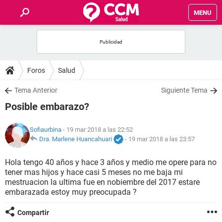
MENU
INICIO
FOROS
Foros
Salud
SALUD
Tema Anterior
Siguiente Tema
Posible embarazo?
FAMILIA
Sofiaurbina
- 19 mar 2018 a las 22:52
NUTRICIÓN
Dra. Marlene Huancahuari
-
19 mar 2018 a las 23:57
Hola tengo 40 años y hace 3 años y medio me opere para no
BIENESTAR
tener mas hijos y hace casi 5 meses no me baja mi
mestruacion la ultima fue en nobiembre del 2017 estare
SEXUALIDAD
embarazada estoy muy preocupada ?
Compartir
GLOSARIO