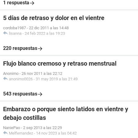
1 respuesta
5 días de retraso y dolor en el vientre
cordoba1987
-
22 dic 2011 a las 14:48
lisanna
-
24 feb 2022 a las 19:23
220 respuestas
Flujo blanco cremoso y retraso menstrual
Anonimo
-
26 nov 2011 a las 22:12
anonimo0026
-
31 may 2019 a las 21:49
543 respuestas
Embarazo o porque siento latidos en vientre y
debajo costillas
NaniePao
-
2 sep 2013 a las 22:29
Melfernandez
-
14 nov 2023 a las 04:42