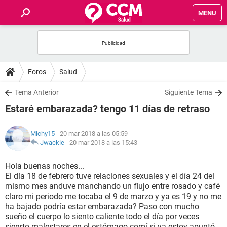
MENU
INICIO
FOROS
Foros
Salud
SALUD
Tema Anterior
Siguiente Tema
Estaré embarazada? tengo 11 días de retraso
FAMILIA
Michy15
- 20 mar 2018 a las 05:59
NUTRICIÓN
Jwackie
-
20 mar 2018 a las 15:43
Hola buenas noches...
BIENESTAR
El día 18 de febrero tuve relaciones sexuales y el día 24 del
mismo mes anduve manchando un flujo entre rosado y café
SEXUALIDAD
claro mi periodo me tocaba el 9 de marzo y ya es 19 y no me
ha bajado podría estar embarazada? Paso con mucho
sueño el cuerpo lo siento caliente todo el día por veces
GLOSARIO
sienrto malestares en el estómago comí si ya estoy apuntó