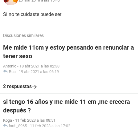
20 mar 2018 a las 15:43
Si no te cuidaste puede ser
Discusiones similares
Me mide 11cm y estoy pensando en renunciar a
tener sexo
Antonio
-
18 abr 2021 a las 02:38
Bua
-
19 abr 2021 a las 06:19
2 respuestas
si tengo 16 años y me mide 11 cm ,me crecera
después ?
Koga
-
11 feb 2023 a las 08:51
lauti_8965
-
11 feb 2023 a las 17:02