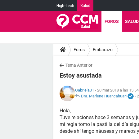
High-Tech
Salud
FOROS
SALUD
Foros
Embarazo
Tema Anterior
Estoy asustada
Gabriela31
- 20 mar 2018 a las 15:54
Dra. Marlene Huancahuari
-
2
Hola,
Tuve relaciones hace 3 semanas y ju
mi regla tomo la pastilla del día sig
desde ahí tengo náuseas y mareos y