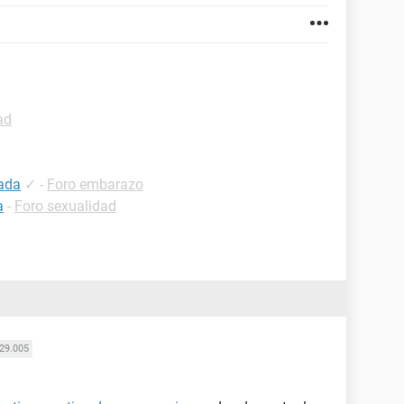
ad
ada
✓
-
Foro embarazo
a
-
Foro sexualidad
29.005