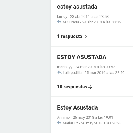
estoy asustada
kimuy
-
23 abr 2014 a las 23:53
M Gutarra
-
24 abr 2014 a las 00:06
1 respuesta
ESTOY ASUSTADA
marinityy
-
24 mar 2016 a las 03:57
Lalispadilla
-
25 mar 2016 a las 22:50
10 respuestas
Estoy Asustada
Annimo
-
26 may 2018 a las 19:01
MariaLuz
-
26 may 2018 a las 20:28