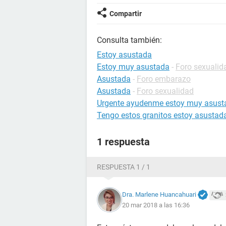
Compartir
Consulta también:
Estoy asustada
Estoy muy asustada
-
Foro sexualid
Asustada
-
Foro embarazo
Asustada
-
Foro sexualidad
Urgente ayudenme estoy muy asust
Tengo estos granitos estoy asustad
1 respuesta
RESPUESTA 1 / 1
Dra. Marlene Huancahuari
20 mar 2018 a las 16:36