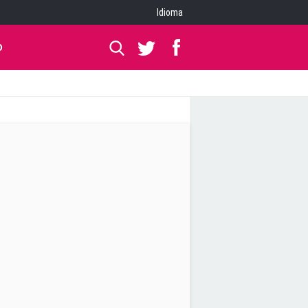
Idioma
O