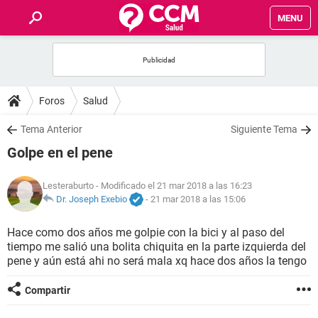
MENU
INICIO
FOROS
Foros
Salud
SALUD
Tema Anterior
Siguiente Tema
Golpe en el pene
FAMILIA
Lesteraburto
- Modificado el 21 mar 2018 a las 16:23
NUTRICIÓN
Dr. Joseph Exebio
-
21 mar 2018 a las 15:06
Hace como dos años me golpie con la bici y al paso del
BIENESTAR
tiempo me salió una bolita chiquita en la parte izquierda del
pene y aún está ahi no será mala xq hace dos años la tengo
SEXUALIDAD
Compartir
GLOSARIO