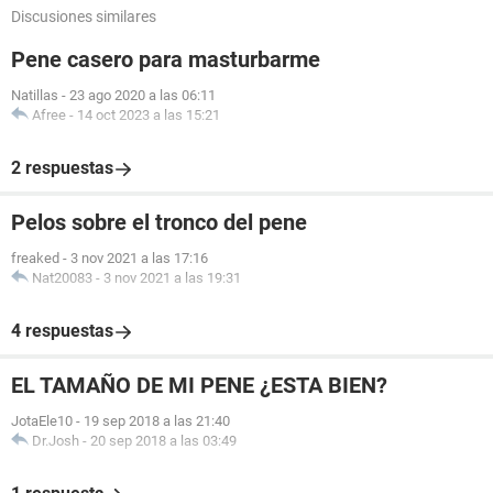
Discusiones similares
Pene casero para masturbarme
Natillas
-
23 ago 2020 a las 06:11
Afree
-
14 oct 2023 a las 15:21
2 respuestas
Pelos sobre el tronco del pene
freaked
-
3 nov 2021 a las 17:16
Nat20083
-
3 nov 2021 a las 19:31
4 respuestas
EL TAMAÑO DE MI PENE ¿ESTA BIEN?
JotaEle10
-
19 sep 2018 a las 21:40
Dr.Josh
-
20 sep 2018 a las 03:49