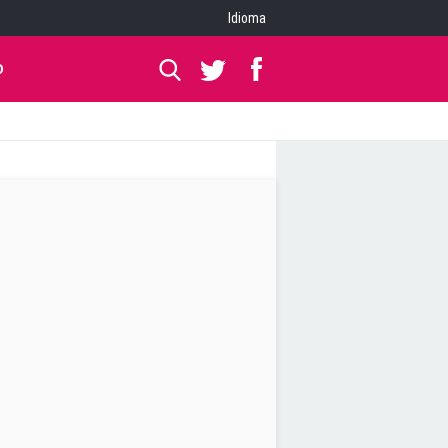
Idioma
O