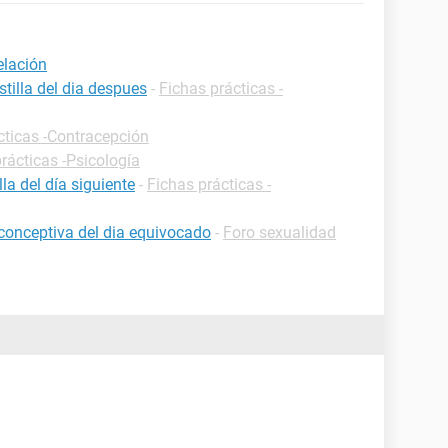
elación
tilla del dia despues
-
Fichas prácticas -
cticas -Contracepción
rácticas -Psicología
a del día siguiente
-
Fichas prácticas -
iconceptiva del dia equivocado
-
Foro sexualidad