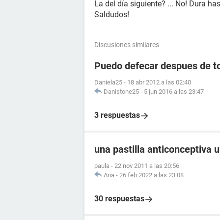
La del día siguiente? ... No! Dura ha
Saldudos!
Discusiones similares
Puedo defecar despues de to
Daniela25
-
18 abr 2012 a las 02:40
Danistone25
-
5 jun 2016 a las 23:47
3 respuestas
una pastilla anticonceptiva 
paula
-
22 nov 2011 a las 20:56
Ana
-
26 feb 2022 a las 23:08
30 respuestas