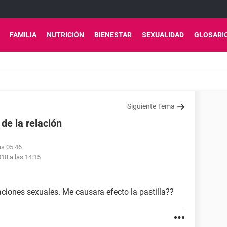
FAMILIA
NUTRICIÓN
BIENESTAR
SEXUALIDAD
GLOSARI
Siguiente Tema
 de la relación
as 05:46
18 a las 14:15
laciones sexuales. Me causara efecto la pastilla??