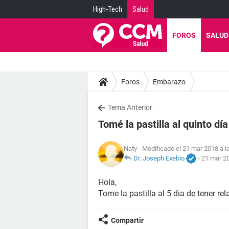
High-Tech
Salud
FOROS
SALUD
Foros
Embarazo
Tema Anterior
Tomé la pastilla al quinto día
Naty
- Modificado el 21 mar 2018 a l
Dr. Joseph Exebio
-
21 mar 20
Hola,
Tome la pastilla al 5 dia de tener re
Compartir