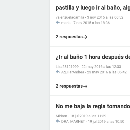
pastilla y luego ir al baño, a
valenzuelacamila
-
3 nov 2015 a las 00:52
maria
-
7 nov 2015 a las 18:36
2 respuestas
¿Ir al baño 1 hora después de
Liza28121999
-
22 may 2016 a las 12:33
AguilarAndrea
-
23 may 2016 a las 06:42
2 respuestas
No me baja la regla tomando 
Miriam
-
18 jul 2019 a las 11:39
DRA. MARNET
-
19 jul 2019 a las 10:50