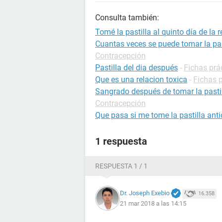
Consulta también:
Tomé la pastilla al quinto día de la r
Cuantas veces se puede tomar la pas
Contracepción
Pastilla del dia después
-
Fichas prá
Que es una relacion toxica
-
Fichas p
Sangrado después de tomar la pastill
Contracepción
Que pasa si me tome la pastilla ant
1 respuesta
RESPUESTA 1 / 1
Dr. Joseph Exebio
16.358
21 mar 2018 a las 14:15