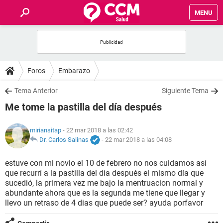
MENU
INICIO
FOROS
Foros
Embarazo
SALUD
Tema Anterior
Siguiente Tema
Me tome la pastilla del día después
FAMILIA
miriansitap
- 22 mar 2018 a las 02:42
NUTRICIÓN
Dr. Carlos Salinas
-
22 mar 2018 a las 04:08
estuve con mi novio el 10 de febrero no nos cuidamos así
BIENESTAR
que recurrí a la pastilla del día después el mismo día que
sucedió, la primera vez me bajo la mentruacion normal y
SEXUALIDAD
abundante ahora que es la segunda me tiene que llegar y
llevo un retraso de 4 dias que puede ser? ayuda porfavor
GLOSARIO