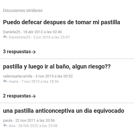
Discusiones similares
Puedo defecar despues de tomar mi pastilla
Daniela25
-
18 abr 2012 a las 02:40
Danistone25
-
5 jun 2016 a las 23:47
3 respuestas
pastilla y luego ir al baño, algun riesgo??
valenzuelacamila
-
3 nov 2015 a las 00:52
maria
-
7 nov 2015 a las 18:36
2 respuestas
una pastilla anticonceptiva un dia equivocado
paula
-
22 nov 2011 a las 20:56
Ana
-
26 feb 2022 a las 23:08