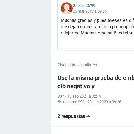
Gabriela0799
25 mar 2018 à 09:35
Muchas gracias y pues aveses es dif
me dejan comer y mas la preocupacio
relajarme Muchas gracias Bendicion
Discusiones similares
Use la misma prueba de emba
dió negativo y
Dan
-
13 sep 2021 à 02:19
marsan1990
-
28 sep 2023 à 09:26
2 respuestas