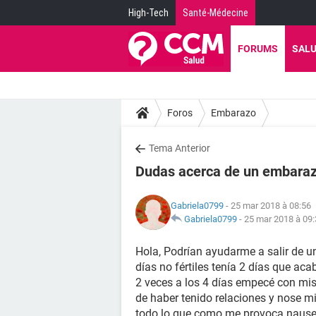
High-Tech
Santé-Médecine
FORUMS
SAL
Foros
Embarazo
Tema Anterior
Dudas acerca de un embara
Gabriela0799
- 25 mar 2018 à 08:56
Gabriela0799
-
25 mar 2018 à 09:
Hola, Podrían ayudarme a salir de u
días no fértiles tenía 2 días que ac
2 veces a los 4 días empecé con mi
de haber tenido relaciones y nose 
todo lo que como me provoca nause