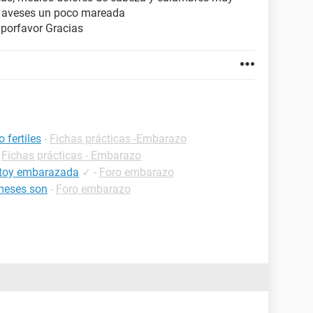
, aveses un poco mareada
 porfavor Gracias
 fertiles
-
Fichas prácticas -Embarazo
-
Fichas prácticas - Embarazo
estoy embarazada
✓
-
Foro embarazo
meses son
-
Foro embarazo