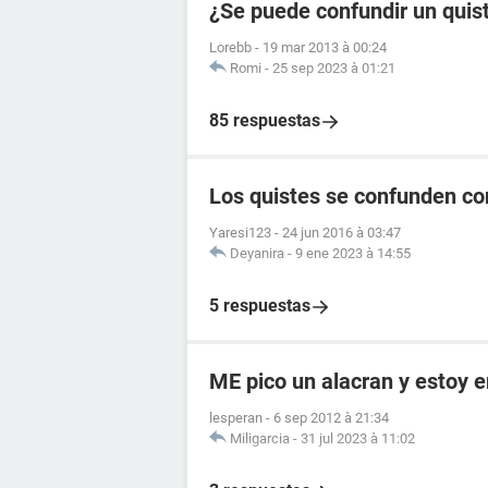
¿Se puede confundir un quis
Lorebb
-
19 mar 2013 à 00:24
Romi
-
25 sep 2023 à 01:21
85 respuestas
Los quistes se confunden c
Yaresi123
-
24 jun 2016 à 03:47
Deyanira
-
9 ene 2023 à 14:55
5 respuestas
ME pico un alacran y estoy
lesperan
-
6 sep 2012 à 21:34
Miligarcia
-
31 jul 2023 à 11:02