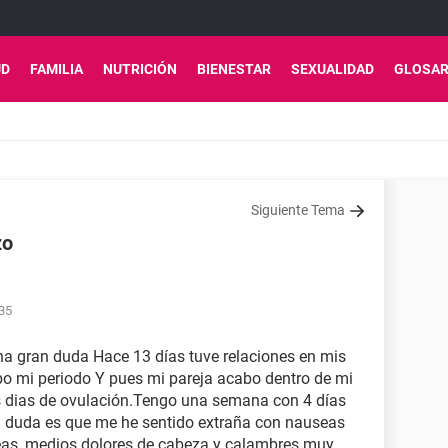
UD
FAMILIA
NUTRICIÓN
BIENESTAR
SEXUALIDAD
GLOSAR
Siguiente Tema
zo
35
na gran duda Hace 13 días tuve relaciones en mis
abo mi periodo Y pues mi pareja acabo dentro de mi
s dias de ovulación.Tengo una semana con 4 días
mi duda es que me he sentido extraña con nauseas
as, medios dolores de cabeza y calambres muy