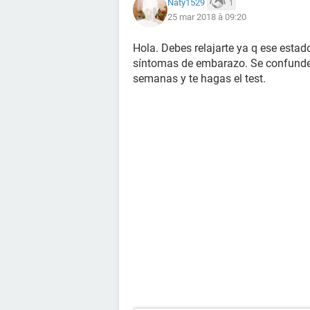
Naty1529
1
25 mar 2018 à 09:20
Hola. Debes relajarte ya q ese estad
síntomas de embarazo. Se confunde 
semanas y te hagas el test.