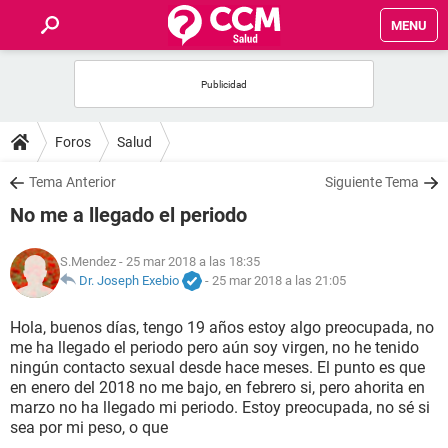
MENU
INICIO
FOROS
Foros
Salud
SALUD
Tema Anterior
Siguiente Tema
No me a llegado el periodo
FAMILIA
S.Mendez
- 25 mar 2018 a las 18:35
NUTRICIÓN
Dr. Joseph Exebio
-
25 mar 2018 a las 21:05
Hola, buenos días, tengo 19 años estoy algo preocupada, no
BIENESTAR
me ha llegado el periodo pero aún soy virgen, no he tenido
ningún contacto sexual desde hace meses. El punto es que
SEXUALIDAD
en enero del 2018 no me bajo, en febrero si, pero ahorita en
marzo no ha llegado mi periodo. Estoy preocupada, no sé si
sea por mi peso, o que
GLOSARIO