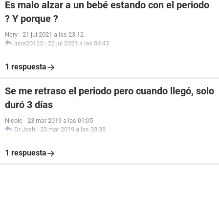
Es malo alzar a un bebé estando con el periodo
? Y porque ?
Nery
-
21 jul 2021 a las 23:12
luna20122
-
22 jul 2021 a las 04:43
1 respuesta
Se me retraso el periodo pero cuando llegó, solo
duró 3 días
Nicole
-
23 mar 2019 a las 01:05
Dr.Josh
-
23 mar 2019 a las 03:38
1 respuesta