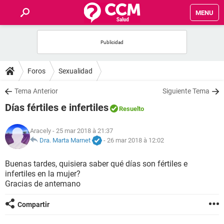
MENU
INICIO
FORUMS
Foros
Sexualidad
SALUD
Tema Anterior
Siguiente Tema
Días fértiles e infertiles
Resuelto
FAMILIA
Aracely
- 25 mar 2018 à 21:37
NUTRICIÓN
Dra. Marta Marnet
-
26 mar 2018 à 12:02
Buenas tardes, quisiera saber qué días son fértiles e
BIENESTAR
infertiles en la mujer?
Gracias de antemano
SEXUALIDAD
Compartir
GLOSARIO