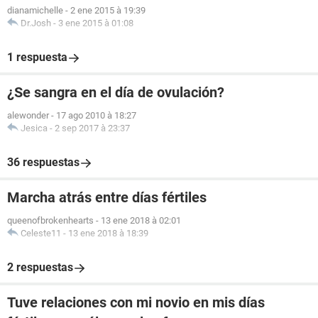
dianamichelle
-
2 ene 2015 à 19:39
Dr.Josh
-
3 ene 2015 à 01:08
1 respuesta
¿Se sangra en el día de ovulación?
alewonder
-
17 ago 2010 à 18:27
Jesica
-
2 sep 2017 à 23:37
36 respuestas
Marcha atrás entre días fértiles
queenofbrokenhearts
-
13 ene 2018 à 02:01
Celeste11
-
13 ene 2018 à 18:39
2 respuestas
Tuve relaciones con mi novio en mis días