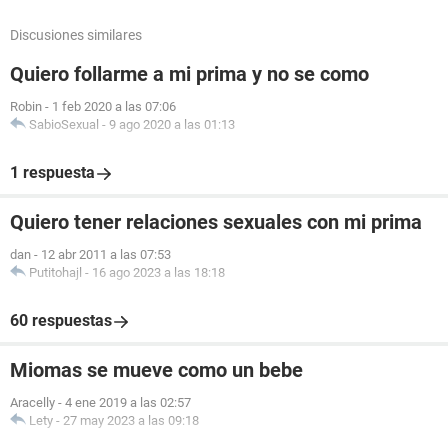
Discusiones similares
Quiero follarme a mi prima y no se como
Robin
-
1 feb 2020 a las 07:06
SabioSexual
-
9 ago 2020 a las 01:13
1 respuesta
Quiero tener relaciones sexuales con mi prima
dan
-
12 abr 2011 a las 07:53
Putitohajl
-
16 ago 2023 a las 18:18
60 respuestas
Miomas se mueve como un bebe
Aracelly
-
4 ene 2019 a las 02:57
Lety
-
27 may 2023 a las 09:18