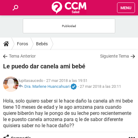
MENU
INICIO
FOROS
Foros
Bebés
SALUD
Tema Anterior
Siguiente Tema
Le puedo dar canela ami bebé
FAMILIA
lupitasaucedo
- 27 mar 2018 a las 19:51
NUTRICIÓN
Dra. Marlene Huancahuari
-
27 mar 2018 a las 20:11
Hola, solo quiero saber si le hace daño la canela ah mi bebe
BIENESTAR
tiene 10 meses de edad y le ago arrozena para cuando
quiere biberón hay le pongo de su leche pero recientemente
SEXUALIDAD
le e puesto canela arrozena para q le de sabor diferente
quisiera saber no le hace daño??
GLOSARIO