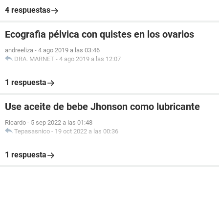
4 respuestas
Ecografia pélvica con quistes en los ovarios
andreeliza
-
4 ago 2019 a las 03:46
DRA. MARNET
-
4 ago 2019 a las 12:07
1 respuesta
Use aceite de bebe Jhonson como lubricante
Ricardo
-
5 sep 2022 a las 01:48
Tepasasnico
-
19 oct 2022 a las 00:36
1 respuesta