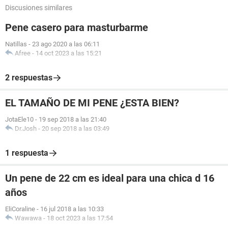
Discusiones similares
Pene casero para masturbarme
Natillas
-
23 ago 2020 a las 06:11
Afree
-
14 oct 2023 a las 15:21
2 respuestas
EL TAMAÑO DE MI PENE ¿ESTA BIEN?
JotaEle10
-
19 sep 2018 a las 21:40
Dr.Josh
-
20 sep 2018 a las 03:49
1 respuesta
Un pene de 22 cm es ideal para una chica d 16
años
EliCoraline
-
16 jul 2018 a las 10:33
Wawawa
-
18 oct 2023 a las 17:54