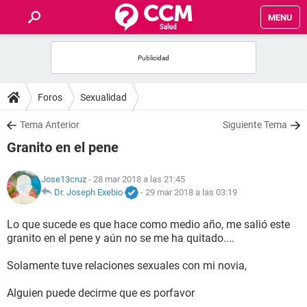
MENU
INICIO
FOROS
Foros
Sexualidad
SALUD
Tema Anterior
Siguiente Tema
Granito en el pene
FAMILIA
Jose13cruz
- 28 mar 2018 a las 21:45
NUTRICIÓN
Dr. Joseph Exebio
-
29 mar 2018 a las 03:19
Lo que sucede es que hace como medio año, me salió este
BIENESTAR
granito en el pene y aún no se me ha quitado....
SEXUALIDAD
Solamente tuve relaciones sexuales con mi novia,
Alguien puede decirme que es porfavor
GLOSARIO