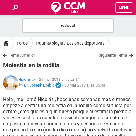
MENU
INICIO
FOROS
Foros
Traumatologia / Lesiones deportivas
SALUD
Tema Anterior
Siguiente Tema
Molestia en la rodilla
FAMILIA
Nico_maxi
- 29 mar 2018 a las 23:11
NUTRICIÓN
Dr. Joseph Exebio
-
30 mar 2018 a las 05:44
Hola , me llamó Nicolás , hace unas semanas mas o menos
BIENESTAR
empeze a sentir una molestia en la rodilla como si fuera por
dentro , creó que es algún hueso porque al estirar la pierna a
SEXUALIDAD
veces escuchó un sonidito no siento ningún dolor sólo me
empieza a molestar unos minutos y después se va hasta
que por un tiempo (medio día o un día) no vuelve la molestia
GLOSARIO
es sólo en esa zona como si fuera por dentro de la rodilla.