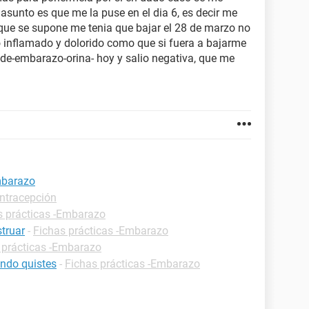
asunto es que me la puse en el dia 6, es decir me
 que se supone me tenia que bajar el 28 de marzo no
 inflamado y dolorido como que si fuera a bajarme
-de-embarazo-orina- hoy y salio negativa, que me
mbarazo
ontracepción
s prácticas -Embarazo
truar
-
Fichas prácticas -Embarazo
 prácticas -Embarazo
ndo quistes
-
Fichas prácticas -Embarazo