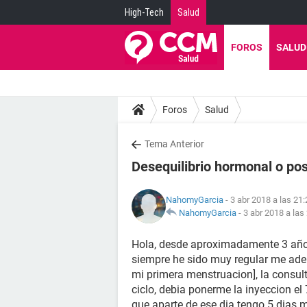
High-Tech
Salud
FOROS
SALUD
Foros
Salud
Tema Anterior
Desequilibrio hormonal o po
NahomyGarcia
- 3 abr 2018 a las 21:
NahomyGarcia
-
3 abr 2018 a las
Hola, desde aproximadamente 3 años
siempre he sido muy regular me ade
mi primera menstruacion], la consult
ciclo, debia ponerme la inyeccion e
que aparte de ese dia tengo 5 dias