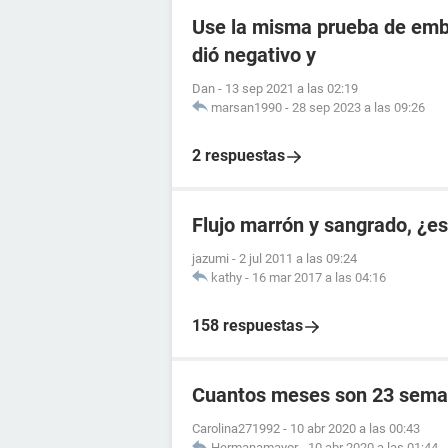
Use la misma prueba de emba
dió negativo y
Dan
-
13 sep 2021 a las 02:19
marsan1990
-
28 sep 2023 a las 09:26
2 respuestas
Flujo marrón y sangrado, ¿
jazumi
-
2 jul 2011 a las 09:24
kathy
-
16 mar 2017 a las 04:16
158 respuestas
Cuantos meses son 23 sema
Carolina271992
-
10 abr 2020 a las 00:43
Hermanamayor
-
10 abr 2020 a las 01:44