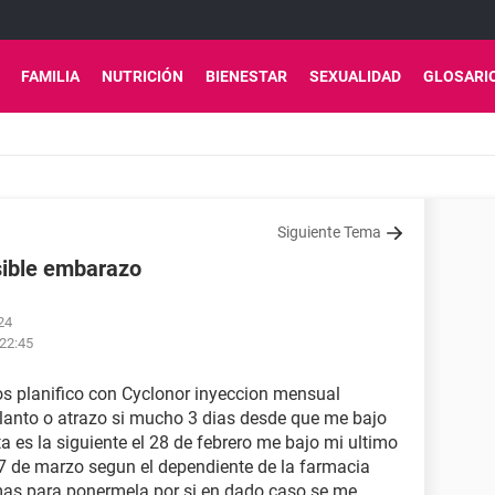
FAMILIA
NUTRICIÓN
BIENESTAR
SEXUALIDAD
GLOSARI
Siguiente Tema
sible embarazo
24
 22:45
 planifico con Cyclonor inyeccion mensual
lanto o atrazo si mucho 3 dias desde que me bajo
a es la siguiente el 28 de febrero me bajo mi ultimo
l 7 de marzo segun el dependiente de la farmacia
 mas para ponermela por si en dado caso se me