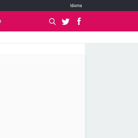
Idioma
O