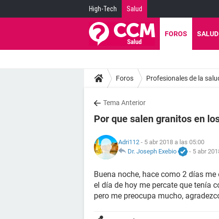
High-Tech
Salud
FOROS
SALUD
Foros
Profesionales de la salu
Tema Anterior
Por que salen granitos en los
Adri112
- 5 abr 2018 a las 05:00
Dr. Joseph Exebio
-
5 abr 201
Buena noche, hace como 2 días me 
el día de hoy me percate que tenía c
pero me preocupa mucho, agradezc