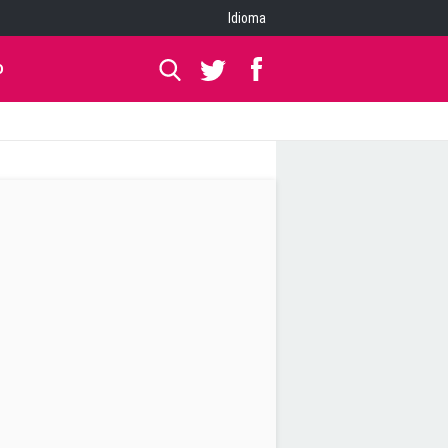
Idioma
O