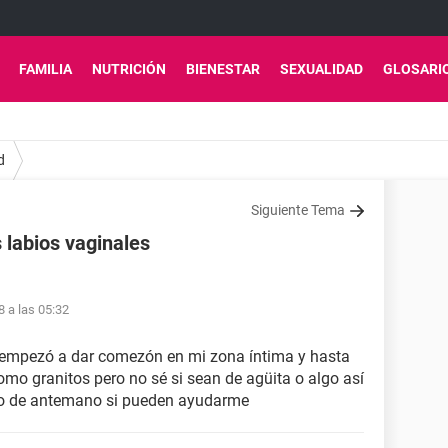
FAMILIA
NUTRICIÓN
BIENESTAR
SEXUALIDAD
GLOSARI
d
Siguiente Tema
 labios vaginales
8 a las 05:32
empezó a dar comezón en mi zona íntima y hasta
omo granitos pero no sé si sean de agüita o algo así
o de antemano si pueden ayudarme