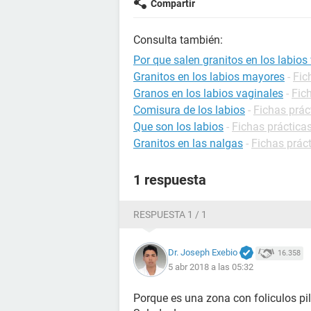
Compartir
Consulta también:
Por que salen granitos en los labios
Granitos en los labios mayores
-
Fic
Granos en los labios vaginales
-
Fic
Comisura de los labios
-
Fichas prác
Que son los labios
-
Fichas prácticas
Granitos en las nalgas
-
Fichas prác
1 respuesta
RESPUESTA 1 / 1
Dr. Joseph Exebio
16.358
5 abr 2018 a las 05:32
Porque es una zona con foliculos pi