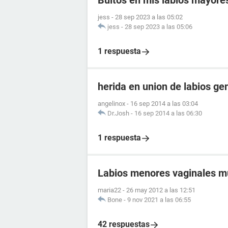
Bultos en mis labios mayore
jess
-
28 sep 2023 a las 05:02
jess
-
28 sep 2023 a las 05:06
1 respuesta
herida en union de labios ge
angelinox
-
16 sep 2014 a las 03:04
Dr.Josh
-
16 sep 2014 a las 06:30
1 respuesta
Labios menores vaginales m
maria22
-
26 may 2012 a las 12:51
Bone
-
9 nov 2021 a las 06:55
42 respuestas