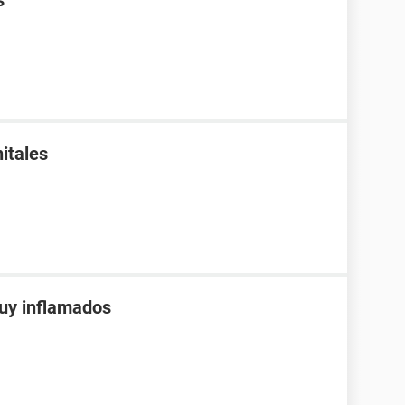
s
nitales
uy inflamados