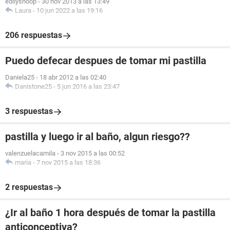
edilysnoop
-
30 nov 2013 a las 13:49
Laura
-
10 jun 2022 a las 19:16
206 respuestas
Puedo defecar despues de tomar mi pastilla
Daniela25
-
18 abr 2012 a las 02:40
Danistone25
-
5 jun 2016 a las 23:47
3 respuestas
pastilla y luego ir al baño, algun riesgo??
valenzuelacamila
-
3 nov 2015 a las 00:52
maria
-
7 nov 2015 a las 18:36
2 respuestas
¿Ir al baño 1 hora después de tomar la pastilla
anticonceptiva?