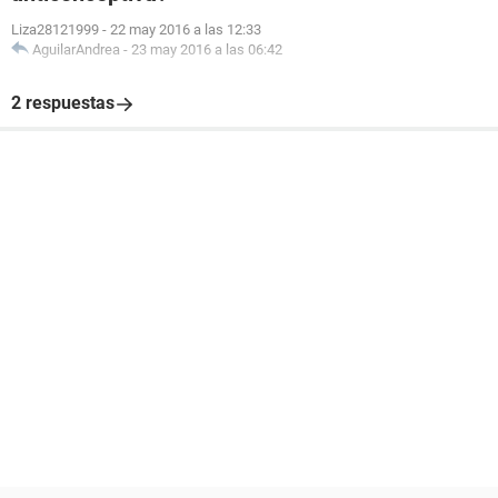
Liza28121999
-
22 may 2016 a las 12:33
AguilarAndrea
-
23 may 2016 a las 06:42
2 respuestas