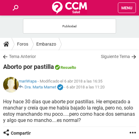
MENU
INICIO
FOROS
Foros
Embarazo
SALUD
Tema Anterior
Siguiente Tema
Aborto por pastilla
Resuelto
FAMILIA
mariWapa
- Modificado el 6 abr 2018 a las 16:35
NUTRICIÓN
Dra. Marta Marnet
-
6 abr 2018 a las 11:20
Hoy hace 30 días que aborte por pastillas. He empezado a
BIENESTAR
manchar y creía que me había bajado la regla, pero no, solo
estoy manchando mu poco.....pero como hace dos semanas
SEXUALIDAD
y algo que no mancho....es normal?
Compartir
GLOSARIO