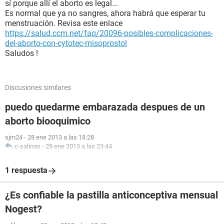
sí porque allí el aborto es legal...
Es normal que ya no sangres, ahora habrá que esperar tu
menstruación. Revisa este enlace
https://salud.ccm.net/faq/20096-posibles-complicaciones-
del-aborto-con-cytotec-misoprostol
Saludos !
Discusiones similares
puedo quedarme embarazada despues de un
aborto biooquimico
sjm24
-
28 ene 2013 a las 18:28
c-salinas
-
28 ene 2013 a las 23:44
1 respuesta
¿Es confiable la pastilla anticonceptiva mensual
Nogest?