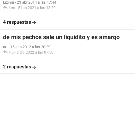
Lizinni
-
23 abr 2014 a las 17:44
Leo
-
5 feb 2021 a las 13:20
4 respuestas
de mis pechos sale un liquidito y es amargo
ari
-
16 sep 2012 a las 20:29
Hu
-
8 dic 2022 a las 07:50
2 respuestas