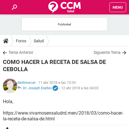
MENU
INICIO
FOROS
Foros
Salud
SALUD
Tema Anterior
Siguiente Tema
COMO HACER LA RECETA DE SALSA DE
FAMILIA
CEBOLLA
NUTRICIÓN
darlinoscar
- 11 abr 2018 a las 15:33
Dr. Joseph Exebio
-
12 abr 2018 a las 04:03
BIENESTAR
Hola,
SEXUALIDAD
https://www.vivamosensaludrd.men/2018/03/como-hacer-
la-receta-de-salsa-de.html
GLOSARIO