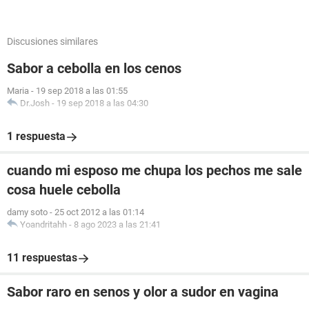
Discusiones similares
Sabor a cebolla en los cenos
Maria
-
19 sep 2018 a las 01:55
Dr.Josh
-
19 sep 2018 a las 04:30
1 respuesta
cuando mi esposo me chupa los pechos me sale
cosa huele cebolla
damy soto
-
25 oct 2012 a las 01:14
Yoandritahh
-
8 ago 2023 a las 21:41
11 respuestas
Sabor raro en senos y olor a sudor en vagina